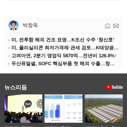
박창욱
미, 전투함 해외 건조 표명…K조선 수주 ‘청신호’
미, 폴리실리콘 최저가격제·관세 검토…K태양광 입지 확대 기대
고려아연, 2분기 영업익 5870억…전년비 126.8%↑
두산퓨얼셀, SOFC 핵심부품 첫 해외 수출…창사 이래 최대 규모
뉴스리듬