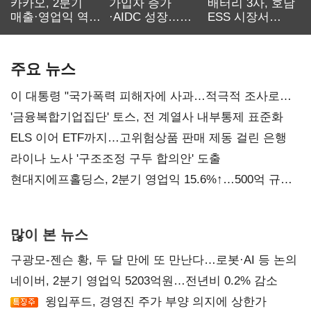
카카오, 2분기
가입자 증가
배터리 3사, 호남
매출·영업익 역대
·AIDC 성장…
ESS 시장서
최대…에이전트
SKT 2분기 성장
‘격돌’
AI 수익화 관건
본궤도
주요 뉴스
이 대통령 "국가폭력 피해자에 사과…적극적 조사로
진실 밝혀야"
'금융복합기업집단' 토스, 전 계열사 내부통제 표준화
ELS 이어 ETF까지…고위험상품 판매 제동 걸린 은행
라이나 노사 '구조조정 구두 합의안' 도출
현대지에프홀딩스, 2분기 영업익 15.6%↑…500억 규모
자사주 매입
많이 본 뉴스
구광모-젠슨 황, 두 달 만에 또 만난다…로봇·AI 등 논의
네이버, 2분기 영업익 5203억원…전년비 0.2% 감소
윙입푸드, 경영진 주가 부양 의지에 상한가