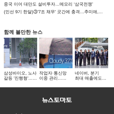
중국 이어 대만도 설비투자…메모리 ‘삼국전쟁’
(민선 9기 한달)③'7조 채무' 곳간에 충격…추미애,
20년만에 '비상재정' 선언 승부수
함께 볼만한 뉴스
삼성바이오, 노사
작업자·통신망
네이버, 분기
갈등 '진행형'…
이중 관리…
최대 매출에도
파업 여파 촉각
통신3사, 폭염
영업익 감소…AI
비상대응 돌입
팩토리 속도