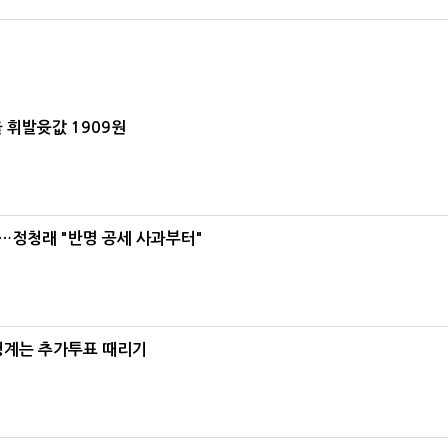
 휘발윳값 1909원
…정청래 "반명 공세 사과부터"
청계는 추가투표 때리기