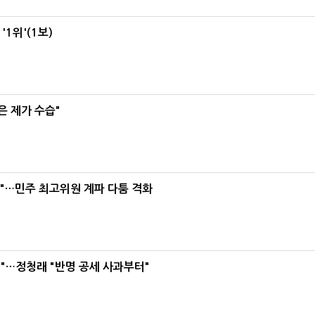
1위'(1보)
은 제가 수습"
라"…민주 최고위원 계파 다툼 격화
"…정청래 "반명 공세 사과부터"