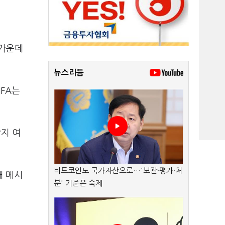
 가운데
뉴스리듬
IFA는
지 여
비트코인도 국가자산으로…'보관·평가·처
대 메시
분' 기준은 숙제