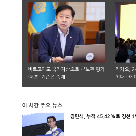
비트코인도 국가자산으로…'보관·평가
카카오, 
·처분' 기준은 숙제
최대…에이
이 시간 주요 뉴스
김민석, 누적 45.42%로 경선 