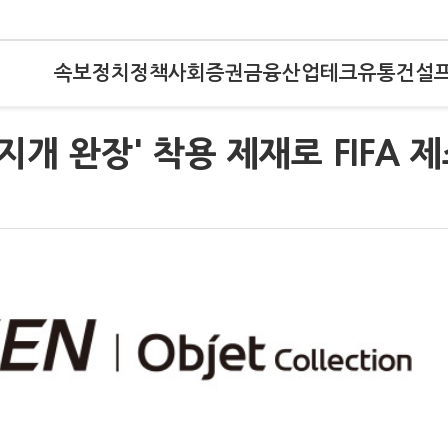
속보
정치
정책
사회
증권
금융
산업
테크
유통
건설
지개 완장' 착용 제재로 FIFA 