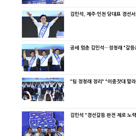
김민석, 제주·인천 당대표 경선서 '
공세 멈춘 김민석…정청래 "갈등
"팀 정청래 정리" "이중잣대 말
김민석 "경선갈등 완전 제로 노력