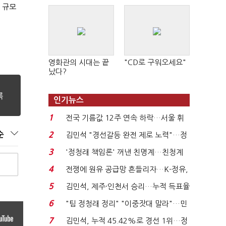
 규모
영화관의 시대는 끝
"CD로 구워오세요"
났다?
인기뉴스
1
전국 기름값 12주 연속 하락…서울 휘
발윳값 1909원...
2
순
김민석 "경선갈등 완전 제로 노력"…정
청래 "반명 공세 사...
3
'정청래 책임론' 꺼낸 친명계…친청계
는 추가투표 때리기...
4
전쟁에 원유 공급망 흔들리자…K-정유,
에너지안보 핵심...
5
김민석, 제주·인천서 승리…누적 득표율
'1위 탈환'(종합)...
6
"팀 정청래 정리" "이중잣대 말라"…민
주 최고위원 계파 다...
7
김민석, 누적 45.42%로 경선 1위…정