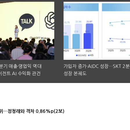
2분기 매출·영업익 역대
가입자 증가·AIDC 성장…SKT 2
전트 AI 수익화 관건
성장 본궤도
1위…정청래와 격차 0.86%p(2보)