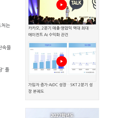
조처는
카카오, 2분기 매출·영업익 역대 최대…
에이전트 AI 수익화 관건
 단속을
' 플
가입자 증가·AIDC 성장…SKT 2분기 성
장 본궤도