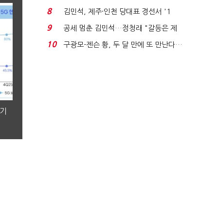
청래와 격차 0.86%p(...
8
김민석, 제주·인천 당대표 경선서 '1
위'(1보)...
9
공세 멈춘 김민석…정청래 "갈등은 제
가 수습"
10
구광모-젠슨 황, 두 달 만에 또 만난다…
로봇·AI 등 논...
분기