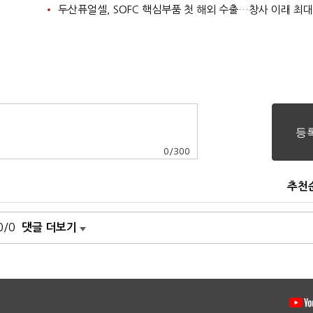
두산퓨얼셀, SOFC 핵심부품 첫 해외 수출…창사 이래 최대
0
/
300
추천
0/0
댓글 더보기