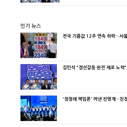
인기 뉴스
전국 기름값 12주 연속 하락…서울
김민석 "경선갈등 완전 제로 노력"
'정청래 책임론' 꺼낸 친명계…친