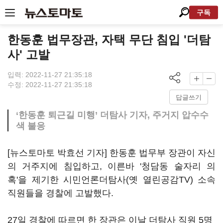
구독
한동훈 법무장관, 자택 무단 침입 '더탐
사' 고발
입력: 2022-11-27 21:35:18
수정: 2022-11-27 21:35:18
답글쓰기
‘한동훈 퇴근길 미행’ 더탐사 기자, 주거지 압수수
색 불응
[뉴스토마토 박효선 기자] 한동훈 법무부 장관이 자신
의 거주지에 침입하고, 이른바 '청담동 술자리 의
혹'을 제기한 시민언론더탐사(옛 열린공감TV) 소속
직원들을 경찰에 고발했다.
27일 경찰에 따르면 한 장관은 이날 더탐사 직원 5명