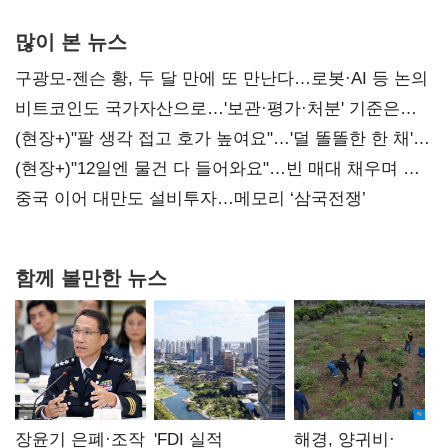
많이 본 뉴스
구광모-젠슨 황, 두 달 만에 또 만난다…로봇·AI 등 논의
비트코인도 국가자산으로…'보관·평가·처분' 기준은
숙제
(현장+)"팔 생각 접고 호가 높여요"…'덜 똘똘한 한 채'
20억 키맞추기
(현장+)"12일엔 물건 다 들어와요"…빈 매대 채우며 문
연 홈플러스
중국 이어 대만도 설비투자…메모리 ‘삼국전쟁’
함께 볼만한 뉴스
장윤기 은폐·조작
'FDI 실적
해경, 양귀비·