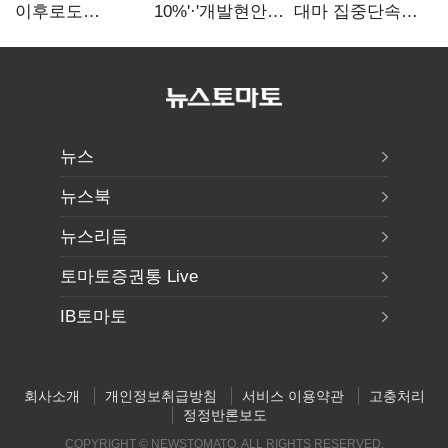
이후로도
10%'·'개발현안
대마 집중단속…
정보유출·
산적'…
4개월 동안
내부비위…경찰
인천경제청장
249명 검거
신뢰는 어디에
구원투수 찾기
뉴스
뉴스북
뉴스리듬
토마토증권통 Live
IB토마토
회사소개
개인정보취급방침
서비스 이용약관
고충처리
정정반론보도
COPYRIGHT © NEWSTOMATO. ALL RIGHTS RESERVED.