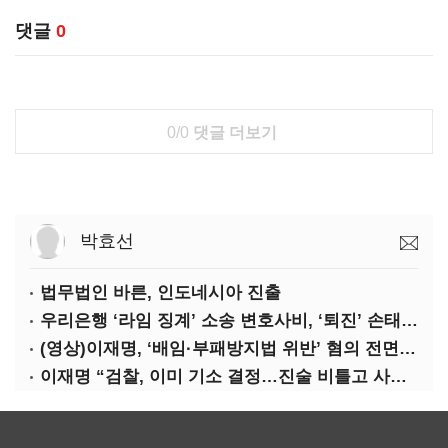
댓글
0
0/0
댓글 더보기
박효선
법무법인 바른, 인도네시아 진출
우리은행 ‘라임 징계’ 소송 변호사비, ‘퇴진’ 손태승 회장 개인이 납부하나
(영상)이재명, ‘배임·부패방지법 위반’ 혐의 전면 반박(종합)
이재명 “검찰, 이미 기소 결정…진술 비틀고 사건 조작에 악용”