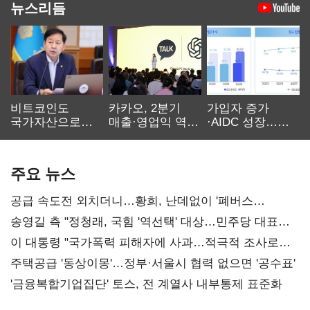
뉴스리듬
비트코인도
카카오, 2분기
가입자 증가
국가자산으로…'
매출·영업익 역대
·AIDC 성장…
보관·평가·처분'
최대…에이전트
SKT 2분기 성장
기준은 숙제
AI 수익화 관건
본궤도
주요 뉴스
공급 속도전 외치더니…황희, 난데없이 '폐버스
리모델링' 제안
송영길 측 "정청래, 국힘 '역선택' 대상…민주당 대표로
총선 지휘 못해"
이 대통령 "국가폭력 피해자에 사과…적극적 조사로
진실 밝혀야"
주택공급 '동상이몽'…정부·서울시 협력 없으면 '공수표'
'금융복합기업집단' 토스, 전 계열사 내부통제 표준화