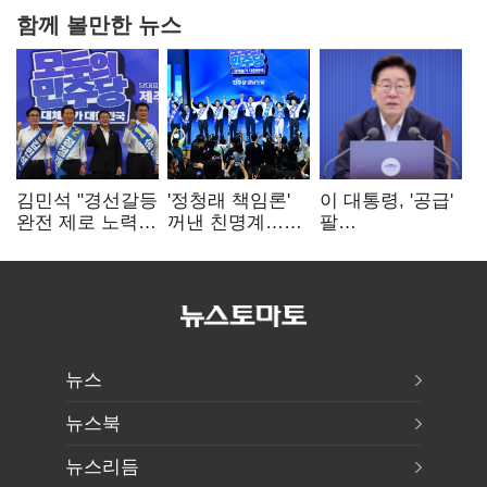
함께 볼만한 뉴스
김민석 "경선갈등
'정청래 책임론'
이 대통령, '공급'
완전 제로 노력
꺼낸 친명계…
팔
시작"…정청래
친청계는
걷어붙였는데…
"반명 공세
추가투표 때리기
여 내부선
사과부터 해야"
'부동산
망언'(종합)
뉴스
뉴스북
뉴스리듬