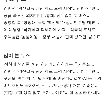
김민석 "경선갈등 완전 제로 노력 시작"…정청래 "반명
공세 사과부터 해야"
공급 속도전 외치더니…황희, 난데없이 '폐버스
리모델링' 제안
송영길 측 "정청래, 국힘 '역선택' 대상…민주당 대표로
총선 지휘 못해"
이 대통령 "국가폭력 피해자에 사과…적극적 조사로
진실 밝혀야"
주택공급 '동상이몽'…정부·서울시 협력 없으면 '공수표'
많이 본 뉴스
'정청래 책임론' 꺼낸 친명계…친청계는 추가투표
때리기
김민석 "경선갈등 완전 제로 노력 시작"…정청래 "반명
공세 사과부터 해야"
구광모-젠슨 황, 두 달 만에 또 만난다…로봇·AI 등 논의
비트코인도 국가자산으로…'보관·평가·처분' 기준은
숙제
(현장+)"팔 생각 접고 호가 높여요"…'덜 똘똘한 한 채'
20억 키맞추기