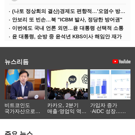
(나토 정상회의 결산)경제도 편향적…'오염수 방류'만 용인
안보리 또 빈손…북 "ICBM 발사, 정당한 방어권"
이번에도 국내 언론 외면…윤 대통령 선택적 소통
윤 대통령, 순방 중 윤석년 KBS이사 해임안 재가
뉴스리듬
비트코인도
카카오, 2분기
가입자 증가
국가자산으로…'
매출·영업익 역대
·AIDC 성장…
보관·평가·처분'
최대…에이전트
SKT 2분기 성장
기준은 숙제
AI 수익화 관건
본궤도
주요 뉴스