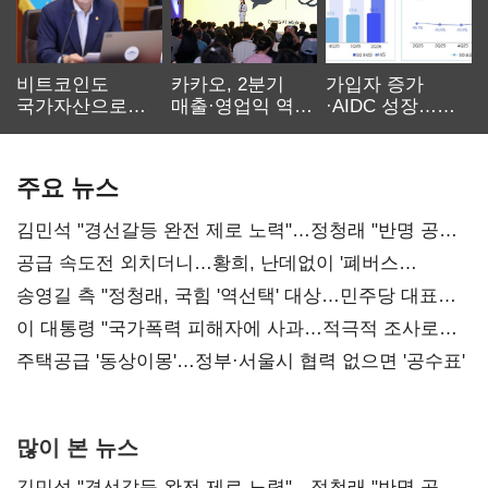
비트코인도
카카오, 2분기
가입자 증가
국가자산으로…'
매출·영업익 역대
·AIDC 성장…
보관·평가·처분'
최대…에이전트
SKT 2분기 성장
기준은 숙제
AI 수익화 관건
본궤도
주요 뉴스
김민석 "경선갈등 완전 제로 노력"…정청래 "반명 공세
사과부터"
공급 속도전 외치더니…황희, 난데없이 '폐버스
리모델링' 제안
송영길 측 "정청래, 국힘 '역선택' 대상…민주당 대표로
총선 지휘 못해"
이 대통령 "국가폭력 피해자에 사과…적극적 조사로
진실 밝혀야"
주택공급 '동상이몽'…정부·서울시 협력 없으면 '공수표'
많이 본 뉴스
김민석 "경선갈등 완전 제로 노력"…정청래 "반명 공세