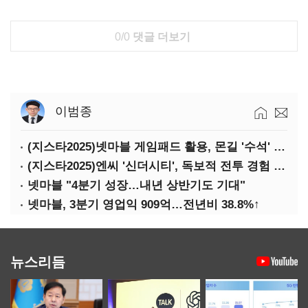
0/0
댓글 더보기
이범종
(지스타2025)넷마블 게임패드 활용, 몬길 '수석' 7대죄 '차석'
(지스타2025)엔씨 '신더시티', 독보적 전투 경험 필요
넷마블 "4분기 성장…내년 상반기도 기대"
넷마블, 3분기 영업익 909억…전년비 38.8%↑
뉴스리듬