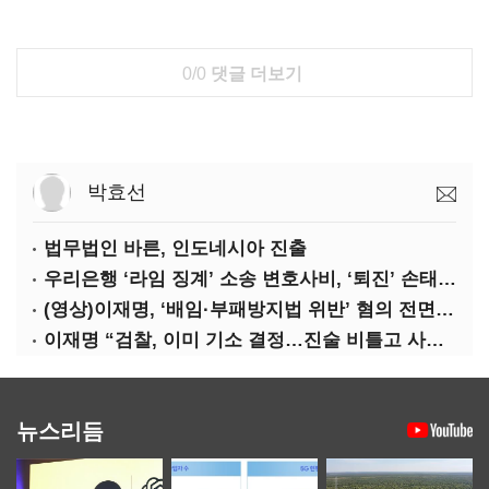
0/0
댓글 더보기
박효선
법무법인 바른, 인도네시아 진출
우리은행 ‘라임 징계’ 소송 변호사비, ‘퇴진’ 손태승 회장 개인이 납부하나
(영상)이재명, ‘배임·부패방지법 위반’ 혐의 전면 반박(종합)
이재명 “검찰, 이미 기소 결정…진술 비틀고 사건 조작에 악용”
뉴스리듬