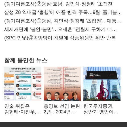
(정기여론조사)②당심·호남, 김민석-정청래 '초접전'
삼성 Z8 역대급 ‘흥행’에 애플 반격 주목…9월 ‘폴더블
대전’
(정기여론조사)①당심, 김민석·정청래 '초접전'…대통령
지지도 '50% 아래로'(종합)
세제개편에 ‘불안·불만’…오세훈 "전월세 구하기 더
힘들어질 것"
(SPC 민낯)④솜방망이 처벌에 식품위생법 위반 반복
함께 볼만한 뉴스
진술 뒤집은
홍명보 선임 논란
한국투자증권,
김현태·이진우,
2년…2024년
상반기 영업이익
박안수는 "국가에
파동부터 소환·
2조1701억 원…
헌신"…법정서
압색까지
전년비 89.1%↑