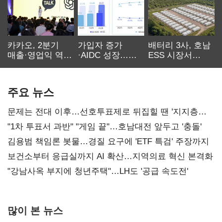
카카오, 2분기
가입자 증가
배터리 3사, 호남
매출·영업익 역대
·AIDC 성장…
ESS 시장서
최대…에이전트
SKT 2분기 성장
‘격돌’
AI 수익화 관건
본궤도
주요 뉴스
문제는 전대 이후…선호투표제로 뒤집힐 땐 '지지층
불복'
"1차 투표서 과반" "게임 끝"…호남대전 앞두고 '충돌'
김용범 책임론 봇물…경질 요구에 'ETF 특검' 주장까지
보건소부터 응급실까지 AI 확산…지역의료 혁신 본격화
"강남사옥 부지에 청년주택"…LH도 '공급 속도전'
많이 본 뉴스