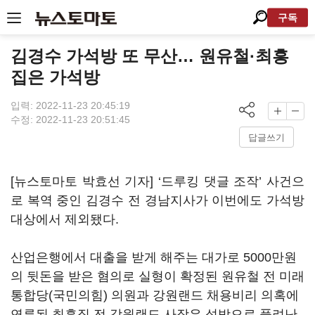
구독
김경수 가석방 또 무산… 원유철·최흥
집은 가석방
입력: 2022-11-23 20:45:19
수정: 2022-11-23 20:51:45
답글쓰기
[뉴스토마토 박효선 기자] ‘드루킹 댓글 조작’ 사건으
로 복역 중인 김경수 전 경남지사가 이번에도 가석방
대상에서 제외됐다.
산업은행에서 대출을 받게 해주는 대가로 5000만원
의 뒷돈을 받은 혐의로 실형이 확정된 원유철 전 미래
통합당(국민의힘) 의원과 강원랜드 채용비리 의혹에
연루된 최흥집 전 강원랜드 사장은 석방으로 풀려난