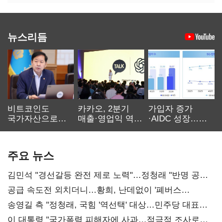
뉴스리듬
비트코인도
카카오, 2분기
가입자 증가
국가자산으로…'
매출·영업익 역대
·AIDC 성장…
보관·평가·처분'
최대…에이전트
SKT 2분기 성장
기준은 숙제
AI 수익화 관건
본궤도
주요 뉴스
김민석 "경선갈등 완전 제로 노력"…정청래 "반명 공세
사과부터"
공급 속도전 외치더니…황희, 난데없이 '폐버스
리모델링' 제안
송영길 측 "정청래, 국힘 '역선택' 대상…민주당 대표로
총선 지휘 못해"
이 대통령 "국가폭력 피해자에 사과…적극적 조사로