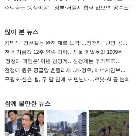
진실 밝혀야"
주택공급 '동상이몽'…정부·서울시 협력 없으면 '공수표'
많이 본 뉴스
김민석 "경선갈등 완전 제로 노력"…정청래 "반명 공세
사과부터"
전국 기름값 12주 연속 하락…서울 휘발윳값 1909원
'정청래 책임론' 꺼낸 친명계…친청계는 추가투표
때리기
전쟁에 원유 공급망 흔들리자…K-정유, 에너지안보
핵심으로 재부상
구광모-젠슨 황, 두 달 만에 또 만난다…로봇·AI 등 논의
함께 볼만한 뉴스