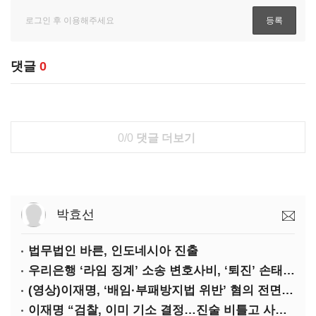
댓글
0
0/0
댓글 더보기
박효선
법무법인 바른, 인도네시아 진출
우리은행 ‘라임 징계’ 소송 변호사비, ‘퇴진’ 손태승 회장 개인이 납부하나
(영상)이재명, ‘배임·부패방지법 위반’ 혐의 전면 반박(종합)
이재명 “검찰, 이미 기소 결정…진술 비틀고 사건 조작에 악용”