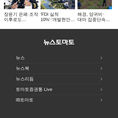
장윤기 은폐·조작
'FDI 실적
해경, 양귀비·
이후로도
10%'·'개발현안
대마 집중단속…
정보유출·
산적'…
4개월 동안
내부비위…경찰
인천경제청장
249명 검거
신뢰는 어디에
구원투수 찾기
뉴스
뉴스북
뉴스리듬
토마토증권통 Live
IB토마토