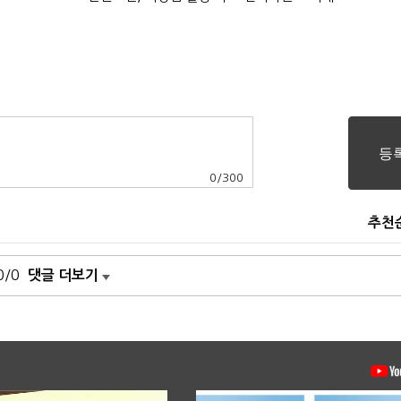
0
/
300
추천
0/0
댓글 더보기