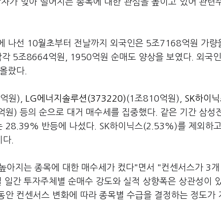
박자가 맞아 떨어지는 종목에 대한 관심을 높이고 있어 관련
 나선 10월초부터 전날까지 외국인은 5조7168억원 가량
각 5조8664억원, 1950억원 순매도 양상을 보였다. 외국
 올랐다.
7억원),
LG에너지솔루션(373220)
(1조810억원),
SK하이닉
5억원) 등의 순으로 대거 매수세를 집중했다. 같은 기간 삼
I는 28.39% 반등에 나섰다. SK하이닉스(2.53%)를 제외하
이다.
높아지는 종목에 대한 매수세가 컸다"면서 "컨센서스가 3개
별 일간 투자주체별 순매수 강도와 실적 상향폭은 상관성이 
년 동안 컨센서스 변화에 따라 종목별 수급을 결정하는 정도가