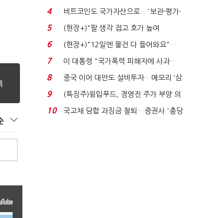
로봇·AI 등 논...
4
비트코인도 국가자산으로…'보관·평가·
처분' 기준은 ...
5
(현장+)"팔 생각 접고 호가 높여
요"…'덜 똘똘한 한 채' 20...
6
(현장+)"12일엔 물건 다 들어와요"…
빈 매대 채우며 문 연 ...
7
이 대통령 "국가폭력 피해자에 사과…
적극적 조사로 진...
8
중국 이어 대만도 설비투자…메모리 ‘삼
국전쟁’
9
(특징주)윙입푸드, 경영진 주가 부양 의
지에 상한가...
10
국고채 담합 과징금 철퇴…증권사 '충당
순
금 폭탄' 우려...