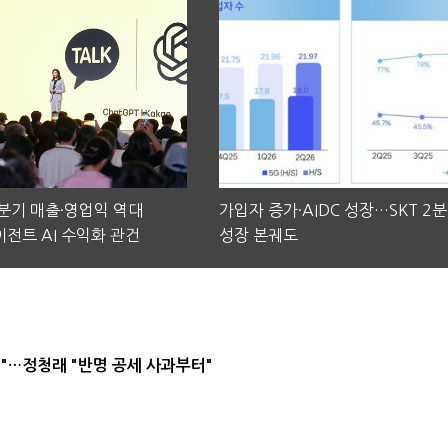
2분기 매출·영업익 역대
가입자 증가·AIDC 성장…SKT 2
전트 AI 수익화 관건
성장 본궤도
"…정청래 "반명 공세 사과부터"