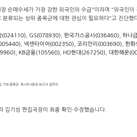
 시장 순매수세가 가장 강한 외국인의 수급"이라며 "외국인이
로 분류되는 상위 종목군에 대한 관심이 필요하다"고 진단했다
024110)
,
GS(078930)
,
한국가스공사(036460)
,
하나
05440)
,
넥센타이어(002350)
,
코리안리(003690)
,
한화
9960)
,
KB금융(105560)
,
HD현대(267250)
,
대한해운(00
입 기대 종목군. 표=하나증권 보고서 갈무리
라 김기성 편집국장이 최종 확인·수정했습니다.