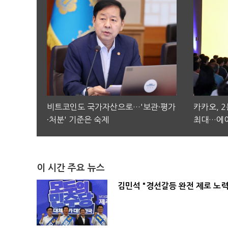
비트코인도 국가자산으로…'보관·평가
카카오, 
·처분' 기준은 숙제
최대…에이
이 시간 주요 뉴스
김민석 "경선갈등 완전 제로 노력