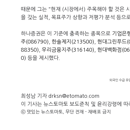
때문에 그는 "현재 (시장에서) 주목해야 할 것은
을 갖는 실적, 목표주가 상향과 저평가 분석 등으
하나증권은 이 기준에 충족하는 종목으로
기업은행(
주(086790)
,
한솔제지(213500)
,
현대그린푸드(0
88350)
,
우리금융지주(316140)
,
현대백화점(06
0)
등을 제시했다.
외국인 수급 유
최성남 기자 drksn@etomato.com
이 기사는 뉴스토마토 보도준칙 및 윤리강령에 따
ⓒ 맛있는 뉴스토마토, 무단 전재 - 재배포 금지