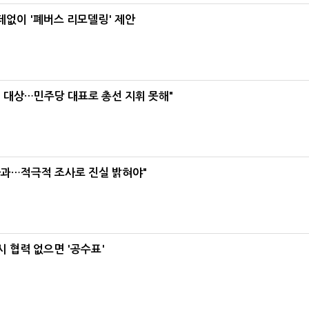
데없이 '폐버스 리모델링' 제안
택' 대상…민주당 대표로 총선 지휘 못해"
사과…적극적 조사로 진실 밝혀야"
 협력 없으면 '공수표'