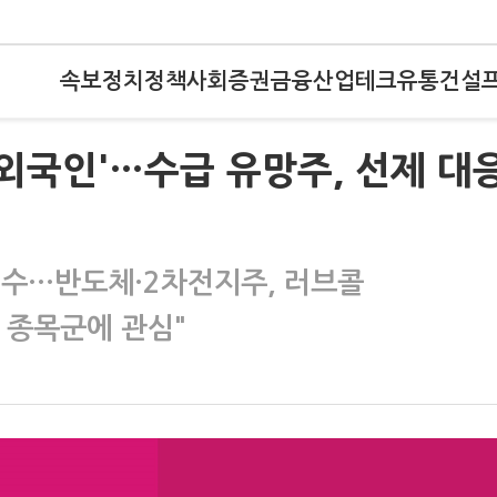
속보
정치
정책
사회
증권
금융
산업
테크
유통
건설
'외국인'…수급 유망주, 선제 대
 매수…반도체·2차전지주, 러브콜
 종목군에 관심"