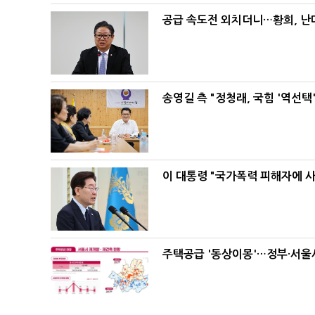
공급 속도전 외치더니…황희, 난
송영길 측 "정청래, 국힘 '역선
이 대통령 "국가폭력 피해자에 
주택공급 '동상이몽'…정부·서울시