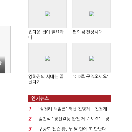
집다운 집이 필요하
편의점 전성시대
다
공
영화관의 시대는 끝
"CD로 구워오세요"
났다?
인기뉴스
1
'정청래 책임론' 꺼낸 친명계…친청계
는 추가투표 때리기...
2
김민석 "경선갈등 완전 제로 노력"…정
청래 "반명 공세 사...
3
구광모-젠슨 황, 두 달 만에 또 만난다…