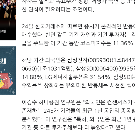
자자는 실적과 목표주가 상향, 저평가 국면 등 3
한 관심이 필요하다는 조언이다.
24일 한국거래소에 따르면 증시가 본격적인 반등에
매수했다. 반면 같은 기간 개인과 기관 투자자는 각
급을 주도한 이 기간 동안 코스피지수는 11.36%
해당 기간 외국인은
삼성전자(005930)
(1조844
0660)
(1조1031억원),
삼성SDI(006400)
(993
14.88%, LG에너지솔루션은 31.54%, 삼성SD
수익률을 상회하는 유의미한 반등세를 시현한 셈
이경수 하나증권 연구원은 "외국인은 컨센서스가 
존재하는 245개 기업들의 최근 1년 동안의 종목
분석했다. 이 연구원은 "특히, 외국인은 최근 1
기관 등 다른 투자주체보다 더 높았다"고 했다.