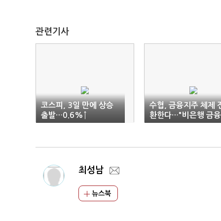
관련기사
코스피, 3일 만에 상승
수협, 금융지주 체제 
출발…0.6%↑
환한다…"비은행 금
인수"
최성남
뉴스북