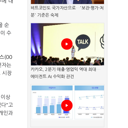
주에 대
비트코인도 국가자산으로…'보관·평가·처
분' 기준은 숙제
을 순
인이 수
스(00
성전자는
카카오, 2분기 매출·영업익 역대 최대…
고 시장
에이전트 AI 수익화 관건
 이상
있다"고
 개인과