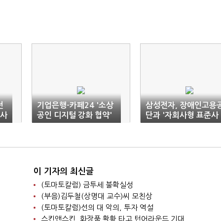
전
기업은행-카페24 '소상
삼성전자, 장애인고용
융사
공인 디지털 강화 협약'
단과 '자회사형 표준사
업장' 설립
이 기자의 최신글
(토마토칼럼) 금투세 불확실성
(부음)김두철(상명대 교수)씨 모친상
(토마토칼럼)선의 대 악의, 투자 역설
스킨앤스킨, 화장품 활황 타고 턴어라운드 기대