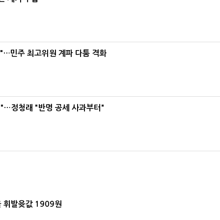
라"…민주 최고위원 계파 다툼 격화
"…정청래 "반명 공세 사과부터"
 휘발윳값 1909원