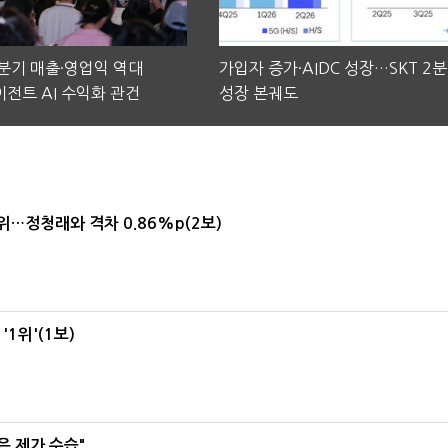
2분기 매출·영업익 역대
가입자 증가·AIDC 성장…SKT 2
전트 AI 수익화 관건
성장 본궤도
1위…정청래와 격차 0.86%p(2보)
1위'(1보)
은 제가 수습"