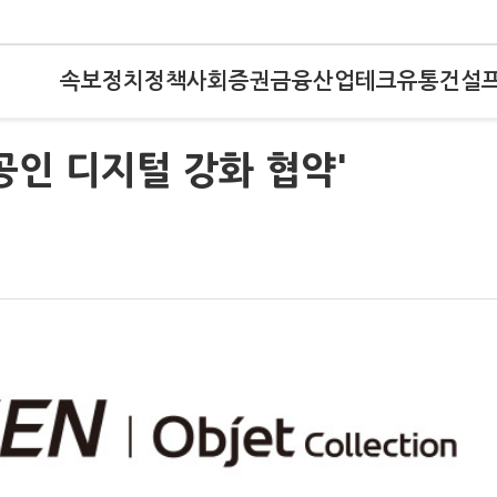
속보
정치
정책
사회
증권
금융
산업
테크
유통
건설
공인 디지털 강화 협약'