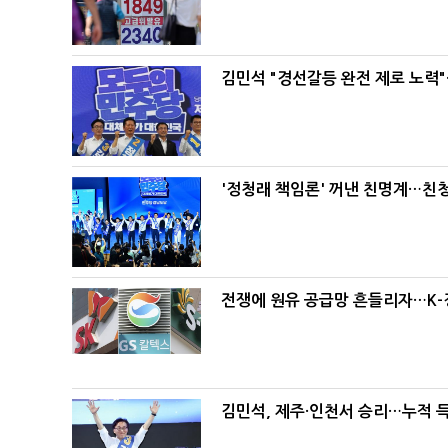
김민석 "경선갈등 완전 제로 노력"
'정청래 책임론' 꺼낸 친명계…친
전쟁에 원유 공급망 흔들리자…K-
김민석, 제주·인천서 승리…누적 득표