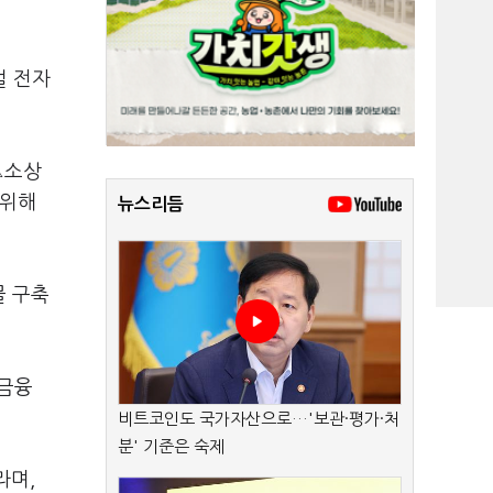
벌 전자
△소상
 위해
뉴스리듬
몰 구축
역금융
비트코인도 국가자산으로…'보관·평가·처
분' 기준은 숙제
라며,