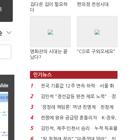
집다운 집이 필요하
편의점 전성시대
다
순
영화관의 시대는 끝
"CD로 구워오세요"
났다?
인기뉴스
1
전국 기름값 12주 연속 하락…서울 휘
발윳값 1909원...
2
김민석 "경선갈등 완전 제로 노력"…정
청래 "반명 공세 사...
3
'정청래 책임론' 꺼낸 친명계…친청계
는 추가투표 때리기...
4
전쟁에 원유 공급망 흔들리자…K-정유,
에너지안보 핵심...
5
김민석, 제주·인천서 승리…누적 득표율
'1위 탈환'(종합)...
6
"팀 정청래 정리" "이중잣대 말라"…민