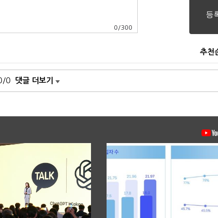
0
/
300
추천
0/0
댓글 더보기