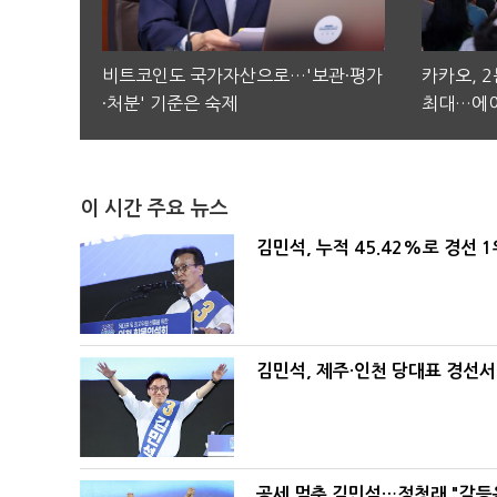
비트코인도 국가자산으로…'보관·평가
카카오, 
·처분' 기준은 숙제
최대…에이
이 시간 주요 뉴스
김민석, 누적 45.42%로 경선 
김민석, 제주·인천 당대표 경선서 '
공세 멈춘 김민석…정청래 "갈등