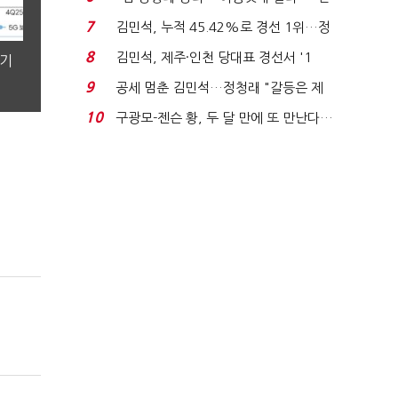
주 최고위원 계파 다...
7
김민석, 누적 45.42%로 경선 1위…정
청래와 격차 0.86%p(...
8
김민석, 제주·인천 당대표 경선서 '1
분기
위'(1보)...
9
공세 멈춘 김민석…정청래 "갈등은 제
가 수습"
10
구광모-젠슨 황, 두 달 만에 또 만난다…
로봇·AI 등 논...