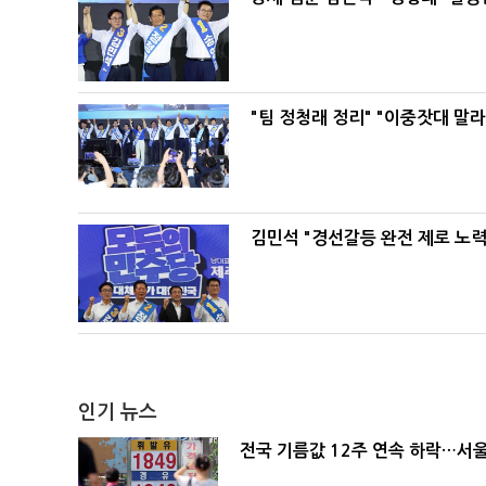
"팀 정청래 정리" "이중잣대 말
김민석 "경선갈등 완전 제로 노력
인기 뉴스
전국 기름값 12주 연속 하락…서울