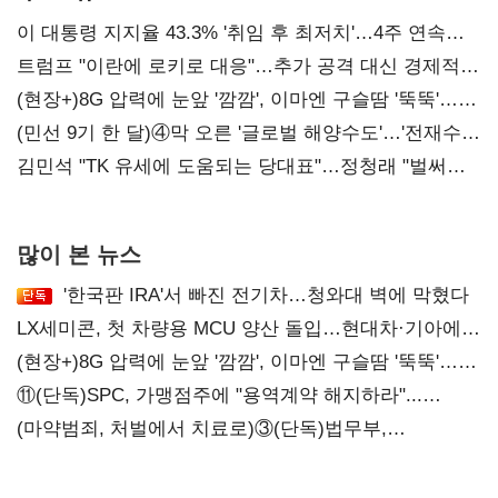
이 대통령 지지율 43.3% '취임 후 최저치'…4주 연속
'하락'
트럼프 "이란에 로키로 대응"…추가 공격 대신 경제적
압박 시사
(현장+)8G 압력에 눈앞 '깜깜', 이마엔 구슬땀 '뚝뚝'…
화려한 에어쇼 뒤 땀방울
(민선 9기 한 달)④막 오른 '글로벌 해양수도'…'전재수
리더십' 시험대
김민석 "TK 유세에 도움되는 당대표"…정청래 "벌써
대표된 양 당직 배분"
많이 본 뉴스
'한국판 IRA'서 빠진 전기차…청와대 벽에 막혔다
LX세미콘, 첫 차량용 MCU 양산 돌입…현대차·기아에
공급
(현장+)8G 압력에 눈앞 '깜깜', 이마엔 구슬땀 '뚝뚝'…
화려한 에어쇼 뒤 땀방울
⑪(단독)SPC, 가맹점주에 "용역계약 해지하라"...
내팽개친 '사회적합의'
(마약범죄, 처벌에서 치료로)③(단독)법무부,
마약재활과 4곳→13곳 확대…'교정청' 밑그림