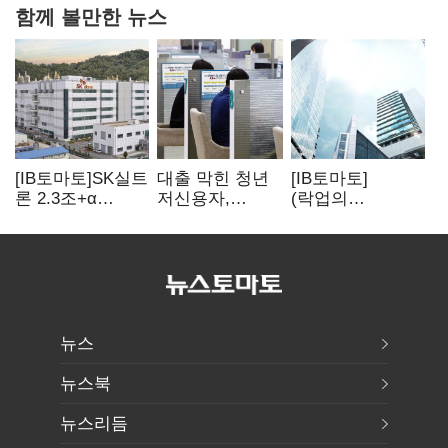
함께 볼만한 뉴스
[IB토마토]SK실트
대출 막힌 청년
[IB토마토]
론 2.3조+α
저신용자,
(락업의
매각…
불법사금융
두얼굴)③분산만
외부평가선
내몰린다
으론 부족…
추가대금 가치
오버행 해법은
'0원'
세컨더리·M&A
뉴스
뉴스북
뉴스리듬