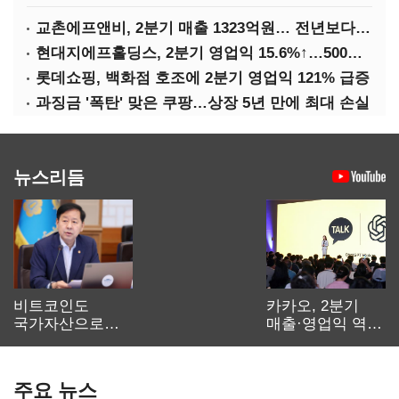
교촌에프앤비, 2분기 매출 1323억원… 전년보다 4.9%↑
현대지에프홀딩스, 2분기 영업익 15.6%↑…500억 규모 자사주 매입
롯데쇼핑, 백화점 호조에 2분기 영업익 121% 급증
과징금 '폭탄' 맞은 쿠팡…상장 5년 만에 최대 손실
뉴스리듬
비트코인도
카카오, 2분기
국가자산으로…'
매출·영업익 역대
보관·평가·처분'
최대…에이전트
기준은 숙제
AI 수익화 관건
주요 뉴스