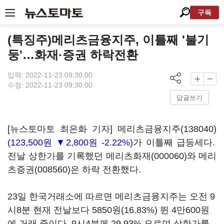
구독
(특징주)메리츠금융지주, 이틀째 '불기
둥'…화재·증권 하락전환
입력: 2022-11-23 09:30:00
수정: 2022-11-23 09:30:00
답글쓰기
[뉴스토마토 최은화 기자]
메리츠금융지주(138040)
(123,500원 ▼2,800원 -2.22%)
가 이틀째 급등세다.
전날 상한가를 기록했던
메리츠화재(000060)
와
메리
츠증권(008560)
은 하락 전환했다.
23일 한국거래소에 따르면 메리츠금융지주는 오전 9
시8분 현재 전날보다 5850원(16.83%) 뛴 4만600원
에 거래 중이다. 9시4분께 29.93% 오르며 상한가를