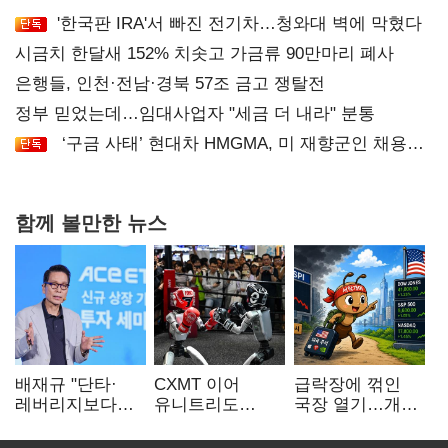
'한국판 IRA'서 빠진 전기차…청와대 벽에 막혔다
시금치 한달새 152% 치솟고 가금류 90만마리 폐사
은행들, 인천·전남·경북 57조 금고 쟁탈전
정부 믿었는데…임대사업자 "세금 더 내라" 분통
‘구금 사태’ 현대차 HMGMA, 미 재향군인 채용
확대로 분위기 반전
함께 볼만한 뉴스
배재규 "단타·
CXMT 이어
급락장에 꺾인
레버리지보다
유니트리도
국장 열기…개인
성장산업
출격…국내 증시
자금도 다시
장기투자…
영향 '촉각'
해외로