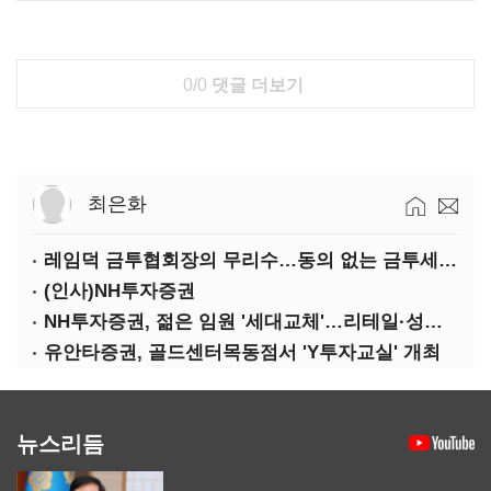
0/0
댓글 더보기
최은화
레임덕 금투협회장의 무리수…동의 없는 금투세 유예 성명문
(인사)NH투자증권
NH투자증권, 젊은 임원 '세대교체'…리테일·성장사업 강화
유안타증권, 골드센터목동점서 'Y투자교실' 개최
뉴스리듬