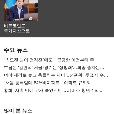
비트코인도
국가자산으로…'
보관·평가·처분'
기준은 숙제
주요 뉴스
"속도전 넘어 전격전"에도…군공항 이전부터 주
52시간까지 '뇌관'
호남은 '김민석' 서울·경기는 '정청래'…최종 승자는
'안갯속'
여야 재검토 놓고 충돌하는 사이…선관위 "투표자 수
오차 당연"
"서울 등록임대 84%비아파트…아파트 규제와
달리해야"
황희, 사흘 만에 고개 숙였지만…'폐버스 청년주택'
후폭풍
많이 본 뉴스