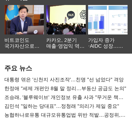
비트코인도
카카오, 2분기
가입자 증가
국가자산으로…'
매출·영업익 역대
·AIDC 성장…
보관·평가·처분'
최대…에이전트
SKT 2분기 성장
기준은 숙제
AI 수익화 관건
본궤도
주요 뉴스
대통령 엮은 '신천지 사진조작'…친명 "선 넘었다" 격앙
한정애 "세제 개편안 8월 말 정리…부동산 공급도 논의"
조승래, '블루웨이브' 개인정보 유출 사과 "무거운 책임
통감"
김민석 "일하는 당대표"…정청래 "의리가 제일 중요"
농협하나로유통 대규모유통업법 위반 적발…공정위,
과징금 4억6200만원 부과