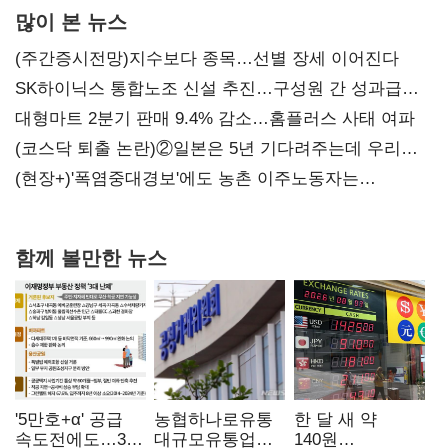
많이 본 뉴스
(주간증시전망)지수보다 종목…선별 장세 이어진다
SK하이닉스 통합노조 신설 추진…구성원 간 성과급
불만 확산
대형마트 2분기 판매 9.4% 감소…홈플러스 사태 여파
(코스닥 퇴출 논란)②일본은 5년 기다려주는데 우리는
당장 퇴출?…시간만으론 부족한 코스닥 구하기
(현장+)'폭염중대경보'에도 농촌 이주노동자는
강행군…'야외작업 중지' 권고도 무시
함께 볼만한 뉴스
'5만호+α' 공급
농협하나로유통
한 달 새 약
속도전에도…3대
대규모유통업법
140원