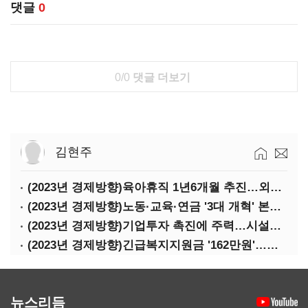
댓글
0
0/0
댓글 더보기
김현주
(2023년 경제방향)육아휴직 1년6개월 추진…외국인력 비자 쿼터 11만명 확대
(2023년 경제방향)노동·교육·연금 '3대 개혁' 본격화…상반기엔 근로시간 개편
(2023년 경제방향)기업투자 촉진에 주력…시설투자 '50조' 지원·공제율 10%↑
(2023년 경제방향)긴급복지지원금 '162만원'…기초연금 1만4000원·장애수당 2만원↑
뉴스리듬