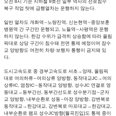
오전 8시 기준 지하철 9호선 일부 역사의 선로침수
복구 작업 탓에 급행열차는 운행하지 않는다.
일반 열차도 개화역∼노량진역, 신논현역∼중앙보훈
병원역 간 구간만 운행되고, 노들역∼사평역은 운행
하지 않는다. 한강 수위가 급격히 상승함에 따라 올림
픽대로 상당 구간이 침수돼 전면 통제 예정이며 잠수
교 양방향도 여전히 차량·보행자 통행이 금지돼 있
다.
도시고속도로 중 경부고속도로 서초→양재, 올림픽
대로 여의하류∼여의상류 양방향, 동작대교JC→여의
상류IC, 염창IC∼동작대교 양방향, 성수JC 연결로 영
동대교→동부간선, 동부간선도로 성수분기점∼군자
교 양방향, 내부순환로 성동∼마장 양방향, 강변북로
동작대교→한강대교, 강변북로 마포대교→한강대교,
내부순환로 램프 성수JC방향(월곡진입)도 통제 중이