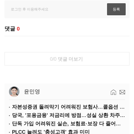
댓글
0
0/0
댓글 더보기
윤민영
자본성증권 돌려막기 어려워진 보험사…콜옵션 부담 급증
당국, '포용금융' 저금리에 방점…성실 상환 차주는 '역차별'
단독 가입 어려워진 실손, 보험료·보장 다 줄어든 5세대는?
PLCC 늘려도 '충성고객' 효과 미미