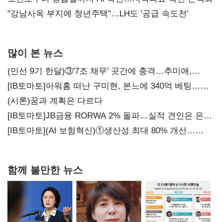
"강남사옥 부지에 청년주택"…LH도 '공급 속도전'
많이 본 뉴스
(민선 9기 한달)③'7조 채무' 곳간에 충격…추미애,
20년만에 '비상재정' 선언 승부수
[IB토마토]아워홈 떠난 구미현, 본느에 340억 베팅…
가족 지배체제 구축
(시론)꿈과 계획은 다르다
[IB토마토]JB금융 RORWA 2% 돌파…실적 견인은 은행
아닌 캐피탈
[IB토마토](AI 보험혁신)①생산성 최대 80% 개선…
현실은 '실행 격차'
함께 볼만한 뉴스