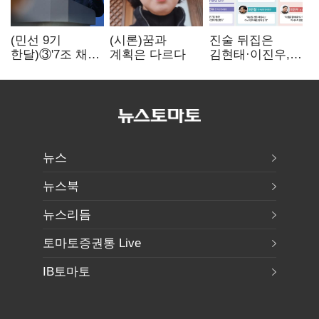
(민선 9기
(시론)꿈과
진술 뒤집은
한달)③'7조 채무'
계획은 다르다
김현태·이진우,
곳간에 충격…
박안수는 "국가에
추미애, 20년만에
헌신"…법정서
'비상재정' 선언
드러난 군
승부수
수뇌부의 민낯
뉴스
뉴스북
뉴스리듬
토마토증권통 Live
IB토마토