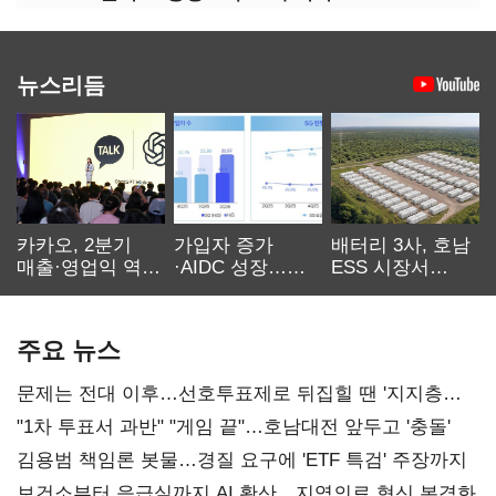
뉴스리듬
카카오, 2분기
가입자 증가
배터리 3사, 호남
매출·영업익 역대
·AIDC 성장…
ESS 시장서
최대…에이전트
SKT 2분기 성장
‘격돌’
AI 수익화 관건
본궤도
주요 뉴스
문제는 전대 이후…선호투표제로 뒤집힐 땐 '지지층
불복'
"1차 투표서 과반" "게임 끝"…호남대전 앞두고 '충돌'
김용범 책임론 봇물…경질 요구에 'ETF 특검' 주장까지
보건소부터 응급실까지 AI 확산…지역의료 혁신 본격화