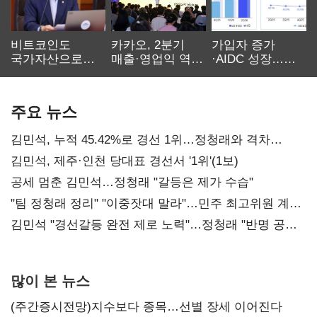
비트코인도
카카오, 2분기
가입자 증가
국가자산으로…'
매출·영업익 역대
·AIDC 성장…
보관·평가·처분'
최대…에이전트
SKT 2분기 성장
기준은 숙제
AI 수익화 관건
본궤도
주요 뉴스
김민석, 누적 45.42%로 경선 1위…정청래와 격차
0.86%p(2보)
김민석, 제주·인천 당대표 경선서 '1위'(1보)
공세 멈춘 김민석…정청래 "갈등은 제가 수습"
"팀 정청래 정리" "이중잣대 말라"…민주 최고위원 계파
다툼 격화
김민석 "경선갈등 완전 제로 노력"…정청래 "반명 공세
사과부터"
많이 본 뉴스
(주간증시전망)지수보다 종목…선별 장세 이어진다