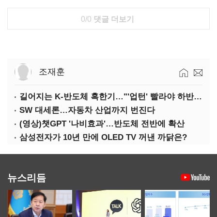
0/0
댓글 더보기
조재훈
길어지는 K-반도체 혹한기…"'업턴' 빨라야 하반기"
SW 대세론…자동차 산업까지 번진다
(영상)챗GPT '나비효과'…반도체 전반에 확산
삼성전자가 10년 만에 OLED TV 꺼낸 까닭은?
뉴스리듬