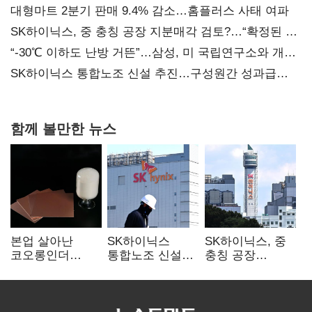
대형마트 2분기 판매 9.4% 감소…홈플러스 사태 여파
SK하이닉스, 중 충칭 공장 지분매각 검토?…“확정된 바
없어”
“-30℃ 이하도 난방 거뜬”…삼성, 미 국립연구소와 개발
협력
SK하이닉스 통합노조 신설 추진…구성원간 성과급
불만 확산
함께 볼만한 뉴스
본업 살아난
SK하이닉스
SK하이닉스, 중
코오롱인더
통합노조 신설
충칭 공장
·HS효성…AI·
추진…구성원간
지분매각
배터리 소재로
성과급 불만 확산
검토?…“확정된
보폭 확대
바 없어”