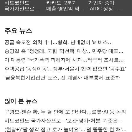
비트코인도
카카오, 2분기
가입자 증가
국가자산으로…'
매출·영업익 역대
·AIDC 성장…
보관·평가·처분'
최대…에이전트
SKT 2분기 성장
기준은 숙제
AI 수익화 관건
본궤도
주요 뉴스
공급 속도전 외치더니…황희, 난데없이 '폐버스
리모델링' 제안
송영길 측 "정청래, 국힘 '역선택' 대상…민주당 대표로
총선 지휘 못해"
이 대통령 "국가폭력 피해자에 사과…적극적 조사로
진실 밝혀야"
주택공급 '동상이몽'…정부·서울시 협력 없으면 '공수표'
'금융복합기업집단' 토스, 전 계열사 내부통제 표준화
많이 본 뉴스
구광모-젠슨 황, 두 달 만에 또 만난다…로봇·AI 등 논의
비트코인도 국가자산으로…'보관·평가·처분' 기준은
숙제
(현장+)"팔 생각 접고 호가 높여요"…'덜 똘똘한 한 채'