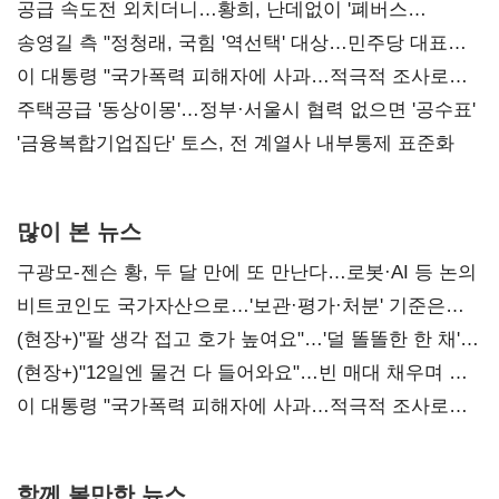
공급 속도전 외치더니…황희, 난데없이 '폐버스
리모델링' 제안
송영길 측 "정청래, 국힘 '역선택' 대상…민주당 대표로
총선 지휘 못해"
이 대통령 "국가폭력 피해자에 사과…적극적 조사로
진실 밝혀야"
주택공급 '동상이몽'…정부·서울시 협력 없으면 '공수표'
'금융복합기업집단' 토스, 전 계열사 내부통제 표준화
많이 본 뉴스
구광모-젠슨 황, 두 달 만에 또 만난다…로봇·AI 등 논의
비트코인도 국가자산으로…'보관·평가·처분' 기준은
숙제
(현장+)"팔 생각 접고 호가 높여요"…'덜 똘똘한 한 채'
20억 키맞추기
(현장+)"12일엔 물건 다 들어와요"…빈 매대 채우며 문
연 홈플러스
이 대통령 "국가폭력 피해자에 사과…적극적 조사로
진실 밝혀야"
함께 볼만한 뉴스