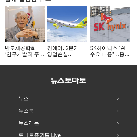
반도체공학회
진에어, 2분기
SK하이닉스 “AI
“연구개발직 주
영업손실
수요 대응”…용인
52시간제
731억…유가
·청주 팹에 54조
개선해야”
상승 여파
투자
뉴스
뉴스북
뉴스리듬
토마토증권통 Live