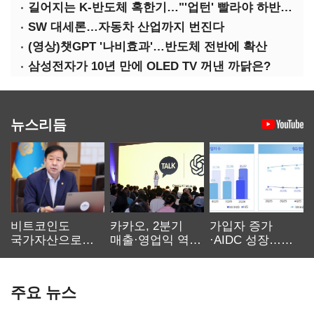
길어지는 K-반도체 혹한기…"'업턴' 빨라야 하반기"
SW 대세론…자동차 산업까지 번진다
(영상)챗GPT '나비효과'…반도체 전반에 확산
삼성전자가 10년 만에 OLED TV 꺼낸 까닭은?
뉴스리듬
비트코인도
카카오, 2분기
가입자 증가
국가자산으로…'
매출·영업익 역대
·AIDC 성장…
보관·평가·처분'
최대…에이전트
SKT 2분기 성장
기준은 숙제
AI 수익화 관건
본궤도
주요 뉴스