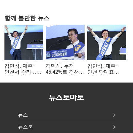
0.86%p(2보)
함께 볼만한 뉴스
김민석, 제주·
김민석, 누적
김민석, 제주·
인천서 승리…
45.42%로 경선
인천 당대표
누적 득표율 '1위
1위…정청래와
경선서 '1위'(1보)
탈환'(종합)
격차
0.86%p(2보)
뉴스
뉴스북