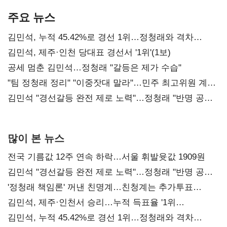
주요 뉴스
김민석, 누적 45.42%로 경선 1위…정청래와 격차
0.86%p(2보)
김민석, 제주·인천 당대표 경선서 '1위'(1보)
공세 멈춘 김민석…정청래 "갈등은 제가 수습"
"팀 정청래 정리" "이중잣대 말라"…민주 최고위원 계파
다툼 격화
김민석 "경선갈등 완전 제로 노력"…정청래 "반명 공세
사과부터"
많이 본 뉴스
전국 기름값 12주 연속 하락…서울 휘발윳값 1909원
김민석 "경선갈등 완전 제로 노력"…정청래 "반명 공세
사과부터"
'정청래 책임론' 꺼낸 친명계…친청계는 추가투표
때리기
김민석, 제주·인천서 승리…누적 득표율 '1위
탈환'(종합)
김민석, 누적 45.42%로 경선 1위…정청래와 격차