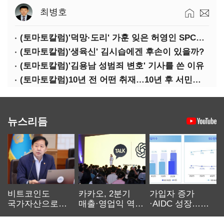
최병호
(토마토칼럼)'덕망·도리' 가훈 잊은 허영인 SPC그룹 회장
(토마토칼럼)'생육신' 김시습에겐 후손이 있을까?
(토마토칼럼)'김용남 성범죄 변호' 기사를 쓴 이유
(토마토칼럼)10년 전 어떤 취재…10년 후 서민석·박상용
뉴스리듬
비트코인도
카카오, 2분기
가입자 증가
국가자산으로…'
매출·영업익 역대
·AIDC 성장…
보관·평가·처분'
최대…에이전트
SKT 2분기 성장
기준은 숙제
AI 수익화 관건
본궤도