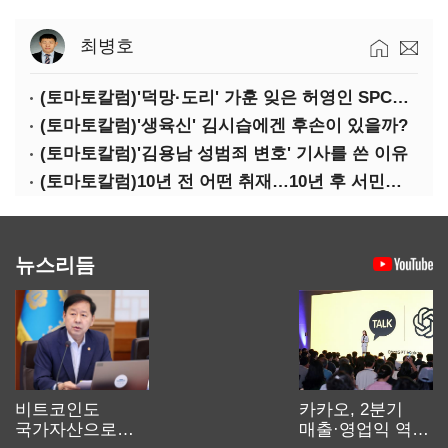
최병호
(토마토칼럼)'덕망·도리' 가훈 잊은 허영인 SPC그룹 회장
(토마토칼럼)'생육신' 김시습에겐 후손이 있을까?
(토마토칼럼)'김용남 성범죄 변호' 기사를 쓴 이유
(토마토칼럼)10년 전 어떤 취재…10년 후 서민석·박상용
뉴스리듬
비트코인도
카카오, 2분기
국가자산으로…'
매출·영업익 역대