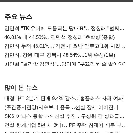
보관·평가·처분'
최대…에이전트
기준은 숙제
AI 수익화 관건
주요 뉴스
김민석 "TK 유세에 도움되는 당대표"…정청래 "벌써
대표된 양 당직 배분"
46.01% 대 44.53%…김민석·정청래 '초박빙'(종합)
김민석 누적 46.01%…'격전지' 호남 앞두고 1위 지켰다
(2보)
김민석, 강원·대구·경북서 48.54%…1위 수성(1보)
최민희 "골리앗 김민석"…임미애 "부끄러운 줄 알아야"
많이 본 뉴스
대형마트 2분기 판매 9.4% 감소…홈플러스 사태 여파
(주간증시전망)지수보다 종목…선별 장세 이어진다
SK하이닉스 통합노조 신설 추진…구성원 간 성과급
불만 확산
건설 한계기업 5년 새 3배↑…PF·주택 침체에 재무 부담