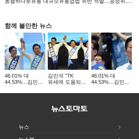
확대
농협하나로유통 대규모유통업법 위반 적발…공정위,
과징금 4억6200만원 부과
함께 볼만한 뉴스
46.01% 대
김민석 "TK
46.01% 대
44.53%…김민석·
유세에 도움되는
44.53%…김민석·
정청래
당대표"…정청래
정청래
'초박빙'(종합
"벌써 대표된 양
'초박빙'(종합)
2보)
당직 배분"
뉴스