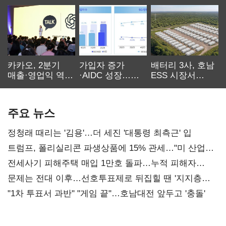
카카오, 2분기
가입자 증가
배터리 3사, 호남
매출·영업익 역대
·AIDC 성장…
ESS 시장서
최대…에이전트
SKT 2분기 성장
‘격돌’
AI 수익화 관건
본궤도
주요 뉴스
정청래 때리는 '김용'…더 세진 '대통령 최측근' 입
트럼프, 폴리실리콘 파생상품에 15% 관세…"미 산업
재건"
전세사기 피해주택 매입 1만호 돌파…누적 피해자
4만278명
문제는 전대 이후…선호투표제로 뒤집힐 땐 '지지층
불복'
"1차 투표서 과반" "게임 끝"…호남대전 앞두고 '충돌'