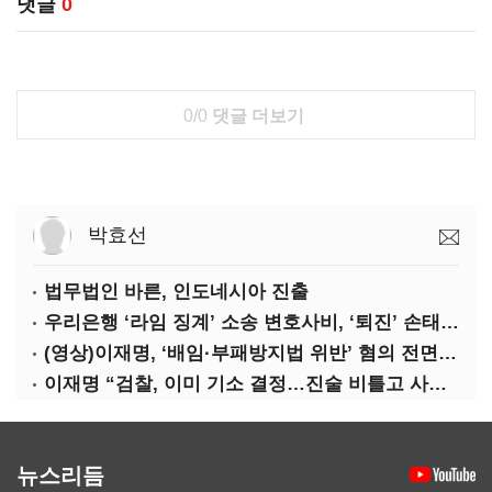
댓글
0
0/0
댓글 더보기
박효선
법무법인 바른, 인도네시아 진출
우리은행 ‘라임 징계’ 소송 변호사비, ‘퇴진’ 손태승 회장 개인이 납부하나
(영상)이재명, ‘배임·부패방지법 위반’ 혐의 전면 반박(종합)
이재명 “검찰, 이미 기소 결정…진술 비틀고 사건 조작에 악용”
뉴스리듬