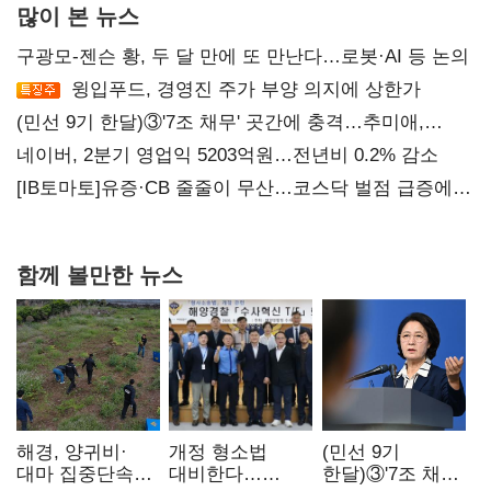
많이 본 뉴스
구광모-젠슨 황, 두 달 만에 또 만난다…로봇·AI 등 논의
윙입푸드, 경영진 주가 부양 의지에 상한가
(민선 9기 한달)③'7조 채무' 곳간에 충격…추미애,
20년만에 '비상재정' 선언 승부수
네이버, 2분기 영업익 5203억원…전년비 0.2% 감소
[IB토마토]유증·CB 줄줄이 무산…코스닥 벌점 급증에
상폐 압박
함께 볼만한 뉴스
해경, 양귀비·
개정 형소법
(민선 9기
대마 집중단속…
대비한다…
한달)③'7조 채무'