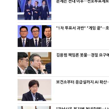
문제는 전대 이후…선호투표제로 
"1차 투표서 과반" "게임 끝"…
김용범 책임론 봇물…경질 요구에 
보건소부터 응급실까지 AI 확산