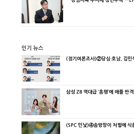
"강남사옥 부지에 청년주택"…LH
인기 뉴스
(정기여론조사)②당심·호남, 김민석
삼성 Z8 역대급 ‘흥행’에 애플 반격
(SPC 민낯)④솜방망이 처벌에 