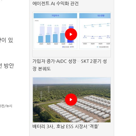
에이전트 AI 수익화 관건
향이 있
가입자 증가·AIDC 성장…SKT 2분기 성
떤 방안
장 본궤도
사진/뉴시
배터리 3사, 호남 ESS 시장서 ‘격돌’