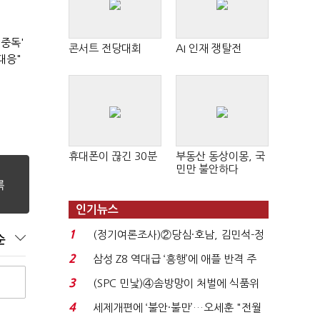
 중독'
콘서트 전당대회
AI 인재 쟁탈전
대응"
휴대폰이 끊긴 30분
부동산 동상이몽, 국
민만 불안하다
인기뉴스
1
(정기여론조사)②당심·호남, 김민석-정
순
청래 '초접전'...
2
삼성 Z8 역대급 ‘흥행’에 애플 반격 주
목…9월 ‘폴...
3
(SPC 민낯)④솜방망이 처벌에 식품위
생법 위반 반복...
4
세제개편에 ‘불안·불만’…오세훈 "전월