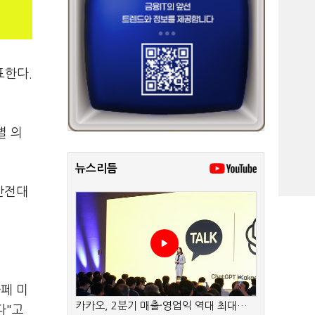
표한다.
별 의
뉴스리듬
안전대
페 미
카카오, 2분기 매출·영업익 역대 최대…
다"고