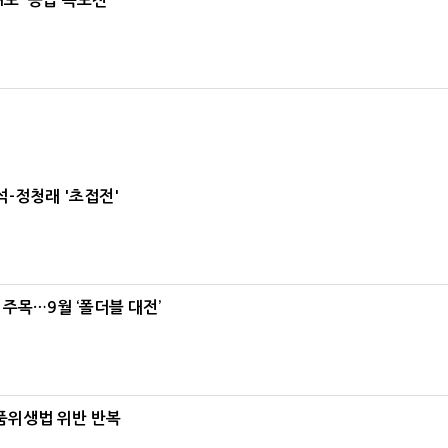
도 '공급 속도전'
-정청래 '초접전'
 주목…9월 ‘폴더블 대전’
식품위생법 위반 반복