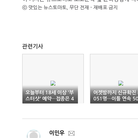
ⓒ 맛있는 뉴스토마토, 무단 전재 - 재배포 금지
관련기사
오늘부터 18세 이상 '부
어젯밤까지 신규확진 
스터샷' 예약…접종은 4
051명…이틀 연속 5
일부터
0명대 예상
이민우