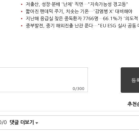
저출산, 성장·분배 '난제' 직면…"지속가능성 경고등"
짧아진 팬데믹 주기, 치솟는 기온…'감염병 X' 대비해야
지난해 응급실 찾은 중독환자 7766명…66.1%가 '의도적
중부발전, 중기 해외진출 난관 푼다…"EU ESG 실사 공동 
0
/
300
추천
0/0
댓글 더보기