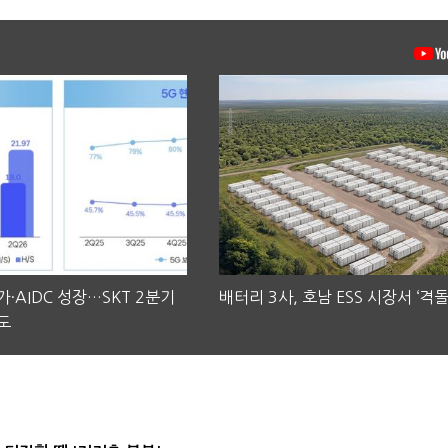
·AIDC 성장…SKT 2분기
배터리 3사, 호남 ESS 시장서 ‘격돌
도