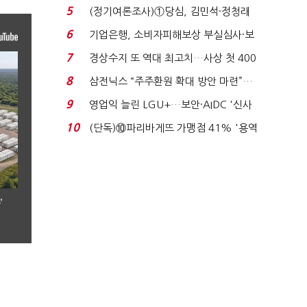
세 구하기 더 ...
5
(정기여론조사)①당심, 김민석·정청래
'초접전'…대통령 ...
6
기업은행, 소비자피해보상 부실심사·보
이스피싱 공시 ...
7
경상수지 또 역대 최고치…사상 첫 400
억달러에 '3% 성...
8
삼전닉스 “주주환원 확대 방안 마련”…
로이터에 성명...
9
영업익 늘린 LGU+…보안·AIDC '신사
업 드라이브'...
10
(단독)⑩파리바게뜨 가맹점 41% '용역
제빵기사 없어'…고...
’