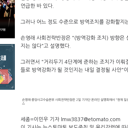
언급한 바 있다.
그러나 어느 정도 수준으로 방역조치를 강화할지는
손영래 사회전략반장은 "(방역강화 조치) 방향은 
지는 않다"고 설명했다.
그러면서 "거리두기 4단계에 준하는 조치가 이뤄질
들로 방역강화가 될 것인지는 내일 결정될 사안"
손영래 중앙사고수습본부 사회전략반장은 2일 기자단 온라인 설명회에서 "현재 일상
스
세종=이민우 기자 lmw3837@etomato.com
이 기사는 뉴스토마토 보도준칙 및 윤리강령에 따