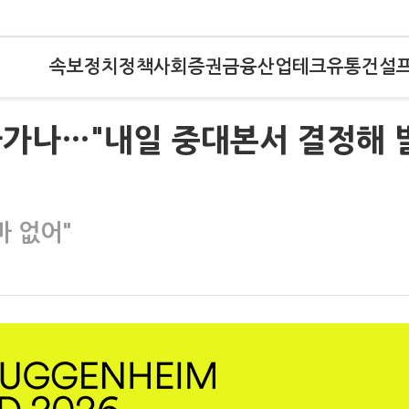
속보
정치
정책
사회
증권
금융
산업
테크
유통
건설
아가나…"내일 중대본서 결정해 
바 없어"