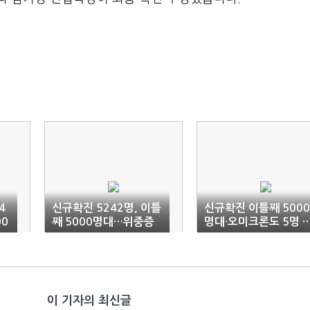
4
신규확진 5242명, 이틀
신규확진 이틀째 5000
00
째 5000명대…위중증
명대·오미크론도 5명 
733명 또 역대 '최다'(1
위중증 '역대 최다'(종
보)
합)
이 기자의 최신글