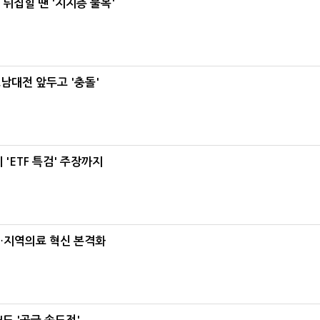
뒤집힐 땐 '지지층 불복'
호남대전 앞두고 '충돌'
'ETF 특검' 주장까지
…지역의료 혁신 본격화