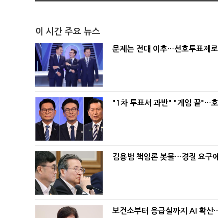
이 시간 주요 뉴스
문제는 전대 이후…선호투표제로 
"1차 투표서 과반" "게임 끝"…
김용범 책임론 봇물…경질 요구에 
보건소부터 응급실까지 AI 확산