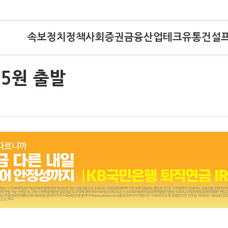
속보
정치
정책
사회
증권
금융
산업
테크
유통
건설
.5원 출발