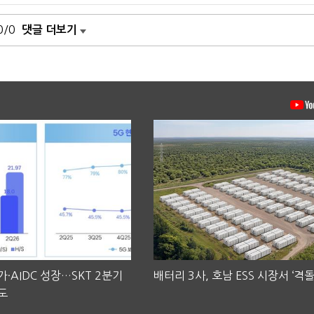
0/0
댓글 더보기
·AIDC 성장…SKT 2분기
배터리 3사, 호남 ESS 시장서 ‘격돌
도