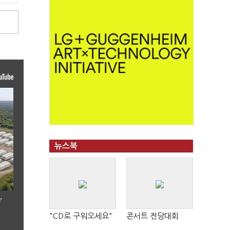
뉴스북
’
"CD로 구워오세요"
콘서트 전당대회