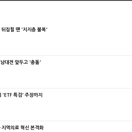
뒤집힐 땐 '지지층 불복'
호남대전 앞두고 '충돌'
'ETF 특검' 주장까지
…지역의료 혁신 본격화