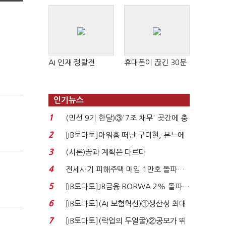
AI 인재 쟁탈전
휴대폰이 끊긴 30분
인기뉴스
1
(민선 9기 한달)③'7조 채무' 곳간에 충
격…추미애, 20년...
2
[IB토마토]아워홈 떠난 구미현, 본느에
340억 베팅…가...
3
(시론)꿈과 계획은 다르다
4
전세사기 피해주택 매입 1만호 돌파…
누적 피해자 4만2...
5
[IB토마토]JB금융 RORWA 2% 돌파…
실적 견인은 은행 ...
6
[IB토마토](AI 보험혁신)①생산성 최대
80% 개선…현실...
7
[IB토마토](락업의 두얼굴)②공모가 뛰