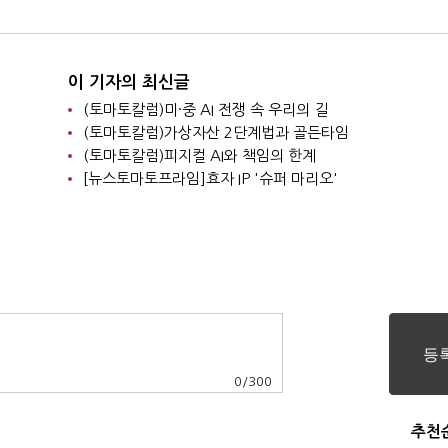
이 기자의 최신글
(토마토칼럼)미·중 AI 전쟁 속 우리의 길
(토마토칼럼)가상자산 2단계법과 골든타임
(토마토칼럼)피지컬 AI와 책임의 한계
[뉴스토마토프라임]효자 IP '슈퍼 마리오'
0
/
300
추천