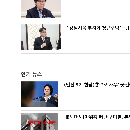
"강남사옥 부지에 청년주택"…LH
인기 뉴스
(민선 9기 한달)③'7조 채무' 곳
[IB토마토]아워홈 떠난 구미현, 