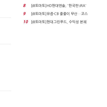
자 첫날 매도…FI ...
8
[IB토마토]HD현대엔솔, '한국판 IRA'
수혜 부상…세액공...
9
[IB토마토]유증·CB 줄줄이 무산…코스
닥 벌점 급증에 ...
10
[IB토마토]현대그린푸드, 수익성 본궤
도…실적 개선에 ...