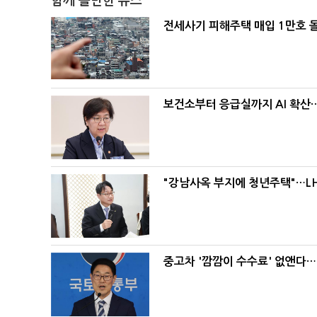
함께 볼만한 뉴스
전세사기 피해주택 매입 1만호 
보건소부터 응급실까지 AI 확산
"강남사옥 부지에 청년주택"…LH
중고차 '깜깜이 수수료' 없앤다…