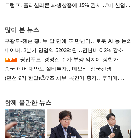
트럼프, 폴리실리콘 파생상품에 15% 관세…"미 산업
재건"
많이 본 뉴스
구광모-젠슨 황, 두 달 만에 또 만난다…로봇·AI 등 논의
네이버, 2분기 영업익 5203억원…전년비 0.2% 감소
윙입푸드, 경영진 주가 부양 의지에 상한가
중국 이어 대만도 설비투자…메모리 ‘삼국전쟁’
(민선 9기 한달)③'7조 채무' 곳간에 충격…추미애,
20년만에 '비상재정' 선언 승부수
함께 볼만한 뉴스