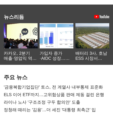
뉴스리듬
카카오, 2분기
가입자 증가
배터리 3사, 호남
매출·영업익 역대
·AIDC 성장…
ESS 시장서
최대…에이전트
SKT 2분기 성장
‘격돌’
AI 수익화 관건
본궤도
주요 뉴스
'금융복합기업집단' 토스, 전 계열사 내부통제 표준화
ELS 이어 ETF까지…고위험상품 판매 제동 걸린 은행
라이나 노사 '구조조정 구두 합의안' 도출
정청래 때리는 '김용'…더 세진 '대통령 최측근' 입