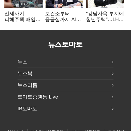
전세사기
보건소부터
"강남사옥 부지에
피해주택 매입
응급실까지 AI
청년주택"…LH도
1만호 돌파…
확산…지역의료
'공급 속도전'
누적 피해자
혁신 본격화
4만278명
뉴스
뉴스북
뉴스리듬
토마토증권통 Live
IB토마토