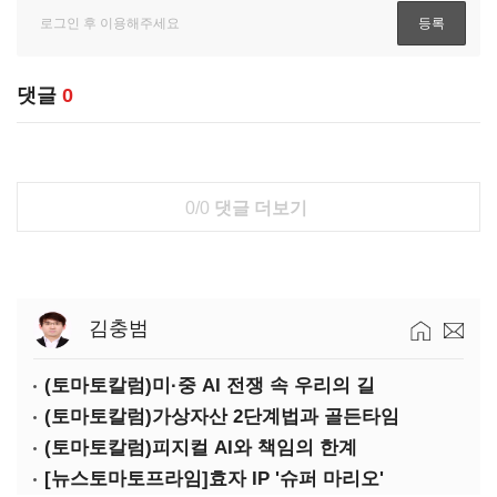
댓글
0
0/0
댓글 더보기
김충범
(토마토칼럼)미·중 AI 전쟁 속 우리의 길
(토마토칼럼)가상자산 2단계법과 골든타임
(토마토칼럼)피지컬 AI와 책임의 한계
[뉴스토마토프라임]효자 IP '슈퍼 마리오'