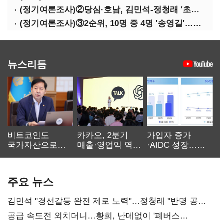
(정기여론조사)②당심·호남, 김민석-정청래 '초접전'
(정기여론조사)③2순위, 10명 중 4명 '송영길'…정청래 '한 자릿수'
뉴스리듬
비트코인도
카카오, 2분기
가입자 증가
국가자산으로…'
매출·영업익 역대
·AIDC 성장…
보관·평가·처분'
최대…에이전트
SKT 2분기 성장
기준은 숙제
AI 수익화 관건
본궤도
주요 뉴스
김민석 "경선갈등 완전 제로 노력"…정청래 "반명 공세
사과부터"
공급 속도전 외치더니…황희, 난데없이 '폐버스