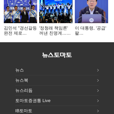
김민석 "경선갈등
'정청래 책임론'
이 대통령, '공급'
완전 제로
꺼낸 친명계…
팔
노력"…정청래
친청계는
걷어붙였는데…
"반명 공세
추가투표 때리기
여 내부선
사과부터"
'부동산
망언'(종합)
뉴스
뉴스북
뉴스리듬
토마토증권통 Live
IB토마토