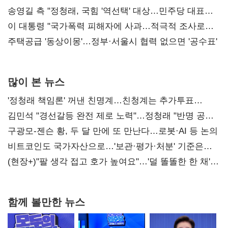
리모델링' 제안
송영길 측 "정청래, 국힘 '역선택' 대상…민주당 대표로
총선 지휘 못해"
이 대통령 "국가폭력 피해자에 사과…적극적 조사로
진실 밝혀야"
주택공급 '동상이몽'…정부·서울시 협력 없으면 '공수표'
많이 본 뉴스
'정청래 책임론' 꺼낸 친명계…친청계는 추가투표
때리기
김민석 "경선갈등 완전 제로 노력"…정청래 "반명 공세
사과부터"
구광모-젠슨 황, 두 달 만에 또 만난다…로봇·AI 등 논의
비트코인도 국가자산으로…'보관·평가·처분' 기준은
숙제
(현장+)"팔 생각 접고 호가 높여요"…'덜 똘똘한 한 채'
20억 키맞추기
함께 볼만한 뉴스