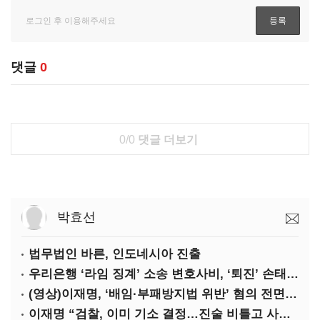
댓글
0
0/0
댓글 더보기
박효선
법무법인 바른, 인도네시아 진출
우리은행 ‘라임 징계’ 소송 변호사비, ‘퇴진’ 손태승 회장 개인이 납부하나
(영상)이재명, ‘배임·부패방지법 위반’ 혐의 전면 반박(종합)
이재명 “검찰, 이미 기소 결정…진술 비틀고 사건 조작에 악용”