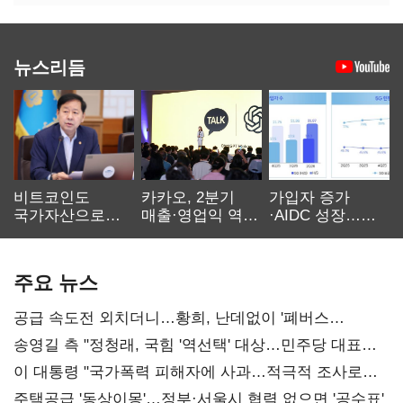
뉴스리듬
비트코인도
카카오, 2분기
가입자 증가
국가자산으로…'
매출·영업익 역대
·AIDC 성장…
보관·평가·처분'
최대…에이전트
SKT 2분기 성장
기준은 숙제
AI 수익화 관건
본궤도
주요 뉴스
공급 속도전 외치더니…황희, 난데없이 '폐버스
리모델링' 제안
송영길 측 "정청래, 국힘 '역선택' 대상…민주당 대표로
총선 지휘 못해"
이 대통령 "국가폭력 피해자에 사과…적극적 조사로
진실 밝혀야"
주택공급 '동상이몽'…정부·서울시 협력 없으면 '공수표'