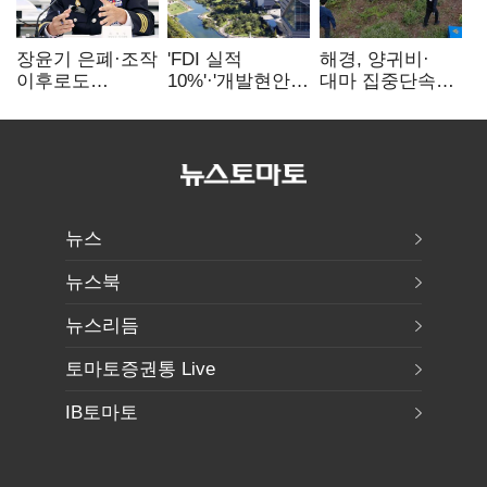
장윤기 은폐·조작
'FDI 실적
해경, 양귀비·
이후로도
10%'·'개발현안
대마 집중단속…
정보유출·
산적'…
4개월 동안
내부비위…경찰
인천경제청장
249명 검거
신뢰는 어디에
구원투수 찾기
뉴스
뉴스북
뉴스리듬
토마토증권통 Live
IB토마토