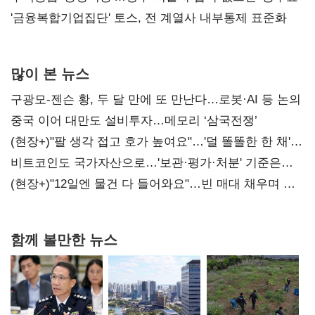
'금융복합기업집단' 토스, 전 계열사 내부통제 표준화
많이 본 뉴스
구광모-젠슨 황, 두 달 만에 또 만난다…로봇·AI 등 논의
중국 이어 대만도 설비투자…메모리 ‘삼국전쟁’
(현장+)"팔 생각 접고 호가 높여요"…'덜 똘똘한 한 채'
20억 키맞추기
비트코인도 국가자산으로…'보관·평가·처분' 기준은
숙제
(현장+)"12일엔 물건 다 들어와요"…빈 매대 채우며 문
연 홈플러스
함께 볼만한 뉴스