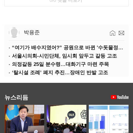
0/0
댓글 더보기
박용준
“여기가 배수지였어?” 공원으로 바뀐 '수돗물정거장'
서울시의회-시민단체, 임시회 앞두고 갈등 고조
의정갈등 25일 분수령…대화기구 마련 주목
‘탈시설 조례’ 폐지 추진…장애인 반발 고조
뉴스리듬