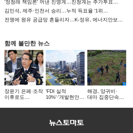
사과부터"
'정청래 책임론' 꺼낸 친명계…친청계는 추가투표
때리기
김민석, 제주·인천서 승리…누적 득표율 '1위
탈환'(종합)
전쟁에 원유 공급망 흔들리자…K-정유, 에너지안보
핵심으로 재부상
함께 볼만한 뉴스
장윤기 은폐·조작
'FDI 실적
해경, 양귀비·
이후로도
10%'·'개발현안
대마 집중단속…
정보유출·
산적'…
4개월 동안
내부비위…경찰
인천경제청장
249명 검거
신뢰는 어디에
구원투수 찾기