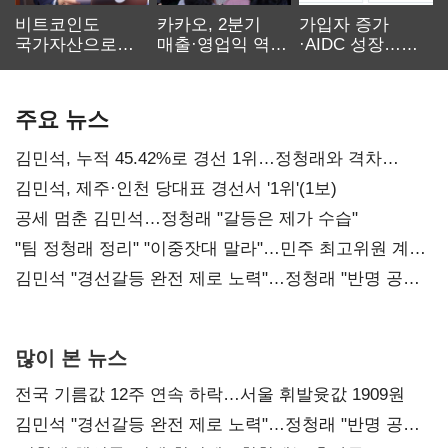
비트코인도
카카오, 2분기
가입자 증가
국가자산으로…'
매출·영업익 역대
·AIDC 성장…
보관·평가·처분'
최대…에이전트
SKT 2분기 성장
기준은 숙제
AI 수익화 관건
본궤도
주요 뉴스
김민석, 누적 45.42%로 경선 1위…정청래와 격차
0.86%p(2보)
김민석, 제주·인천 당대표 경선서 '1위'(1보)
공세 멈춘 김민석…정청래 "갈등은 제가 수습"
"팀 정청래 정리" "이중잣대 말라"…민주 최고위원 계파
다툼 격화
김민석 "경선갈등 완전 제로 노력"…정청래 "반명 공세
사과부터"
많이 본 뉴스
전국 기름값 12주 연속 하락…서울 휘발윳값 1909원
김민석 "경선갈등 완전 제로 노력"…정청래 "반명 공세