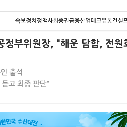
속보
정치
정책
사회
증권
금융
산업
테크
유통
건설
공정부위원장, "해운 담합, 전원
증인 출석
 듣고 최종 판단"