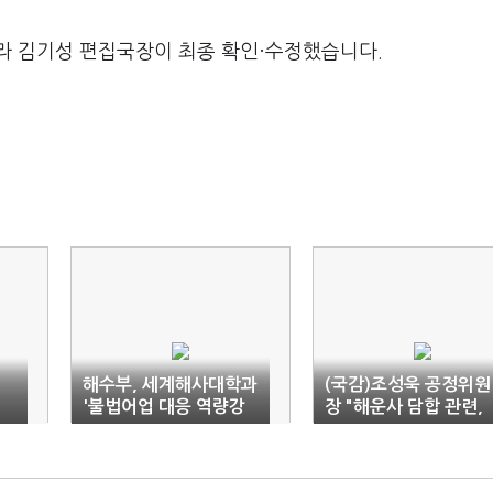
라 김기성 편집국장이 최종 확인·수정했습니다.
해수부, 세계해사대학과
(국감)조성욱 공정위원
'불법어업 대응 역량강
장 "해운사 담합 관련,
의"
화 워크숍' 개최
원칙대로 처리할 것"