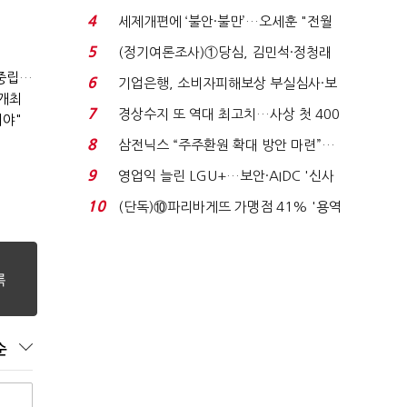
생법 위반 반복...
4
세제개편에 ‘불안·불만’…오세훈 "전월
세 구하기 더 ...
5
(정기여론조사)①당심, 김민석·정청래
'초접전'…대통령 ...
2050년 석탄발전 '중단'·민관 '94조' 투자…"산업계 탄소중립에 고삐"
6
기업은행, 소비자피해보상 부실심사·보
 개최
이스피싱 공시 ...
7
경상수지 또 역대 최고치…사상 첫 400
져야"
억달러에 '3% 성...
8
삼전닉스 “주주환원 확대 방안 마련”…
로이터에 성명...
9
영업익 늘린 LGU+…보안·AIDC '신사
업 드라이브'...
10
(단독)⑩파리바게뜨 가맹점 41% '용역
제빵기사 없어'…고...
순