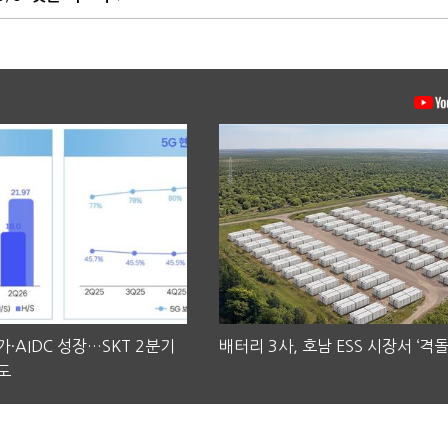
·AIDC 성장…SKT 2분기
배터리 3사, 호남 ESS 시장서 ‘격돌
도