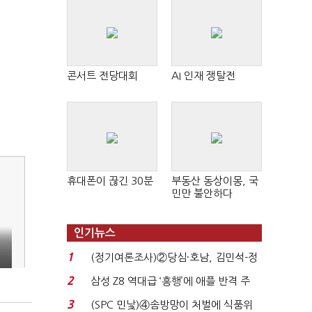
콘서트 전당대회
AI 인재 쟁탈전
휴대폰이 끊긴 30분
부동산 동상이몽, 국
민만 불안하다
인기뉴스
1
(정기여론조사)②당심·호남, 김민석-정
청래 '초접전'...
2
삼성 Z8 역대급 ‘흥행’에 애플 반격 주
목…9월 ‘폴...
3
(SPC 민낯)④솜방망이 처벌에 식품위