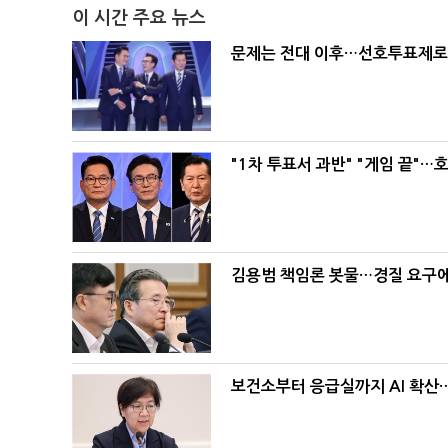
이 시간 주요 뉴스
문제는 전대 이후…선호투표제로 
"1차 투표서 과반" "게임 끝"…
김용범 책임론 봇물…경질 요구에 
보건소부터 응급실까지 AI 확산