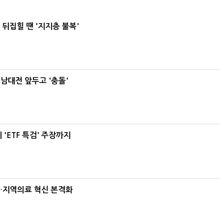
뒤집힐 땐 '지지층 불복'
호남대전 앞두고 '충돌'
'ETF 특검' 주장까지
…지역의료 혁신 본격화