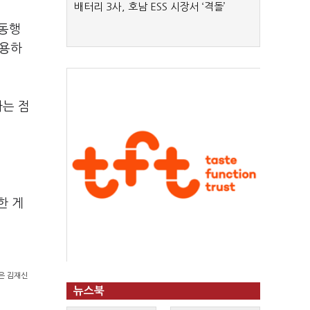
배터리 3사, 호남 ESS 시장서 ‘격돌’
공동행
허용하
는 점
한 게
은 김재신
뉴스북