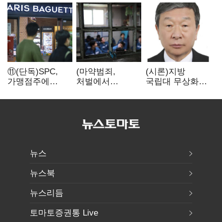
⑪(단독)SPC,
(마약범죄,
(시론)지방
가맹점주에
처벌에서
국립대 무상화와
"용역계약
치료로)③(단독)
대학개혁
해지하라"...
법무부,
내팽개친
마약재활과 4곳
'사회적합의'
→13곳
확대…'교정청'
밑그림
뉴스
뉴스북
뉴스리듬
토마토증권통 Live