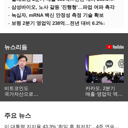
삼성바이오, 노사 갈등 '진행형'…파업 여파 촉각
녹십자, mRNA 백신 안정성 측정 기술 확보
보령 2분기 영업익 238억…전년 대비 6.2%↓
뉴스리듬
비트코인도
카카오, 2분기
국가자산으로…'
매출·영업익 역대
보관·평가·처분'
최대…에이전트
기준은 숙제
AI 수익화 관건
주요 뉴스
이 대통령 지지율 43.3% '취임 후 최저치'…4주 연속