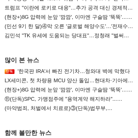
'하락'
트럼프 "이란에 로키로 대응"…추가 공격 대신 경제적
압박 시사
(현장+)8G 압력에 눈앞 '깜깜', 이마엔 구슬땀 '뚝뚝'…
화려한 에어쇼 뒤 땀방울
(민선 9기 한 달)④막 오른 '글로벌 해양수도'…'전재수
리더십' 시험대
김민석 "TK 유세에 도움되는 당대표"…정청래 "벌써
대표된 양 당직 배분"
많이 본 뉴스
'한국판 IRA'서 빠진 전기차…청와대 벽에 막혔다
LX세미콘, 첫 차량용 MCU 양산 돌입…현대차·기아에
공급
(현장+)8G 압력에 눈앞 '깜깜', 이마엔 구슬땀 '뚝뚝'…
화려한 에어쇼 뒤 땀방울
⑪(단독)SPC, 가맹점주에 "용역계약 해지하라"...
내팽개친 '사회적합의'
(마약범죄, 처벌에서 치료로)③(단독)법무부,
마약재활과 4곳→13곳 확대…'교정청' 밑그림
함께 볼만한 뉴스