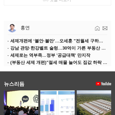
홍연
세제개편에 ‘불안·불만’…오세훈 "전월세 구하기 더 힘들어질 것"
강남 관망·한강벨트 술렁…30억이 가른 부동산 민심
세제로는 역부족…정부 '공급대책' 만지작
(부동산 세제 개편)"절세 매물 늘어도 집값 하락 제한적"…전세난·양극화 심화 우려
뉴스리듬