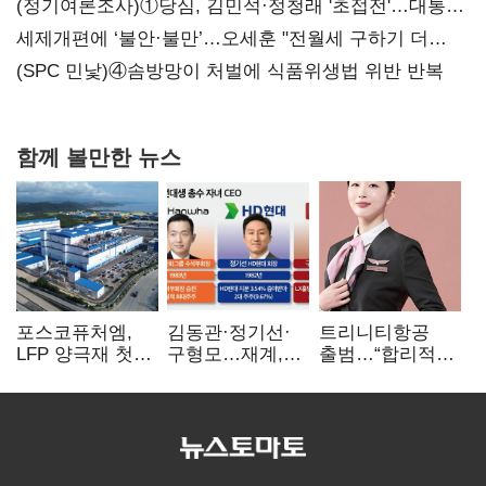
대전’
(정기여론조사)①당심, 김민석·정청래 '초접전'…대통령
지지도 '50% 아래로'(종합)
세제개편에 ‘불안·불만’…오세훈 "전월세 구하기 더
힘들어질 것"
(SPC 민낯)④솜방망이 처벌에 식품위생법 위반 반복
함께 볼만한 뉴스
포스코퓨처엠,
김동관·정기선·
트리니티항공
LFP 양극재 첫
구형모…재계,
출범…“합리적
대규모 공급…
1980년대생
가격·기대 이상
ESS 시장 공략
전성시대
서비스로 승부”