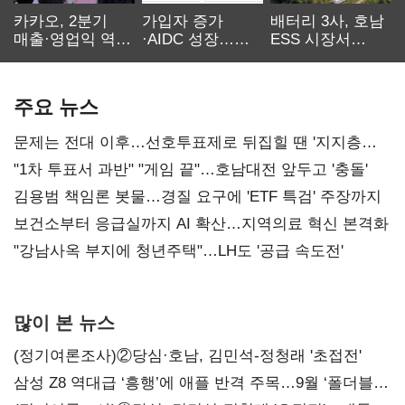
카카오, 2분기
가입자 증가
배터리 3사, 호남
매출·영업익 역대
·AIDC 성장…
ESS 시장서
최대…에이전트
SKT 2분기 성장
‘격돌’
AI 수익화 관건
본궤도
주요 뉴스
문제는 전대 이후…선호투표제로 뒤집힐 땐 '지지층
불복'
"1차 투표서 과반" "게임 끝"…호남대전 앞두고 '충돌'
김용범 책임론 봇물…경질 요구에 'ETF 특검' 주장까지
보건소부터 응급실까지 AI 확산…지역의료 혁신 본격화
"강남사옥 부지에 청년주택"…LH도 '공급 속도전'
많이 본 뉴스
(정기여론조사)②당심·호남, 김민석-정청래 '초접전'
삼성 Z8 역대급 ‘흥행’에 애플 반격 주목…9월 ‘폴더블