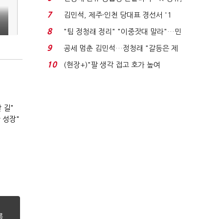
에너지안보 핵심...
7
김민석, 제주·인천 당대표 경선서 '1
위'(1보)...
8
"팀 정청래 정리" "이중잣대 말라"…민
주 최고위원 계파 다...
9
공세 멈춘 김민석…정청래 "갈등은 제
가 수습"
10
(현장+)"팔 생각 접고 호가 높여
요"…'덜 똘똘한 한 채' 20...
 길"
 성장"