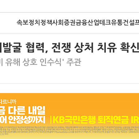
속보
정치
정책
사회
증권
금융
산업
테크
유통
건설
해발굴 협력, 전쟁 상처 치유 확신
미 유해 상호 인수식' 주관