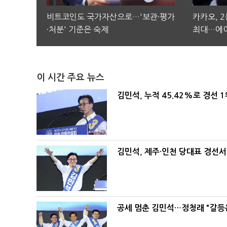
비트코인도 국가자산으로…'보관·평가
카카오, 
·처분' 기준은 숙제
최대…에이
이 시간 주요 뉴스
김민석, 누적 45.42%로 경선 
김민석, 제주·인천 당대표 경선서 '
공세 멈춘 김민석…정청래 "갈등