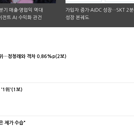
2분기 매출·영업익 역대
가입자 증가·AIDC 성장…SKT 2
전트 AI 수익화 관건
성장 본궤도
1위…정청래와 격차 0.86%p(2보)
1위'(1보)
은 제가 수습"