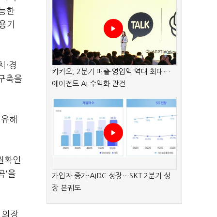
가능한
 용기
치·경
카카오, 2분기 매출·영업익 역대 최대…
 구축을
에이전트 AI 수익화 관건
△유해
신원확인
곡'을
가입자 증가·AIDC 성장…SKT 2분기 성
장 본궤도
 의장