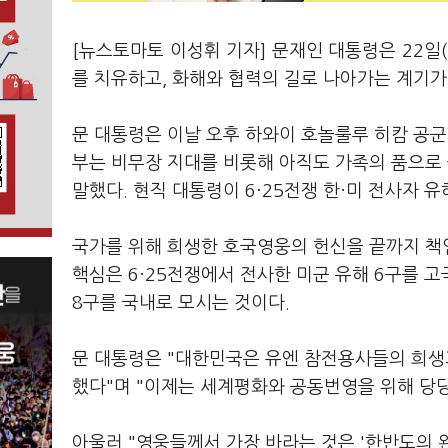
[뉴스토마토 이성휘 기자] 문재인 대통령은 22일
를 치유하고, 화해와 협력의 길로 나아가는 계기가
문 대통령은 이날 오후 하와이 호놀룰루 히캄 공군기
부는 비무장 지대를 비롯해 아직도 가족의 품으로
말했다. 현직 대통령이 6·25전쟁 한·미 전사자 
국가를 위해 희생한 호국영웅의 헌신을 끝까지 책임
핵심은 6·25전쟁에서 전사한 미군 유해 6구를 
8구를 국내로 모시는 것이다.
문 대통령은 "대한민국은 유엔 참전용사들의 희생
했다"며 "이제는 세계평화와 공동번영을 위해 당
아울러 "영웅들께서 가장 바라는 것은 '한반도의 