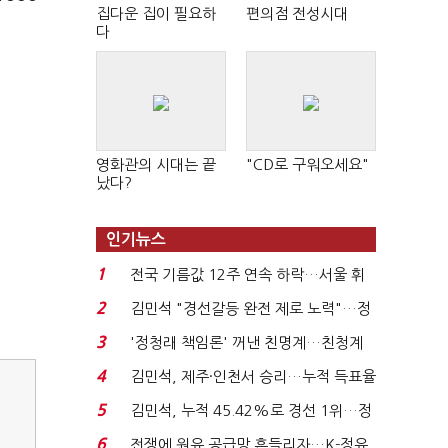
집다운 집이 필요하
편의점 전성시대
다
영화관의 시대는 끝
"CD로 구워오세요"
났다?
인기뉴스
1
전국 기름값 12주 연속 하락…서울 휘
발윳값 1909원...
2
김민석 "경선갈등 완전 제로 노력"…정
청래 "반명 공세 사...
3
'정청래 책임론' 꺼낸 친명계…친청계
는 추가투표 때리기...
4
김민석, 제주·인천서 승리…누적 득표율
'1위 탈환'(종합)...
5
김민석, 누적 45.42%로 경선 1위…정
청래와 격차 0.86%p(...
6
전쟁에 원유 공급망 흔들리자…K-정유,