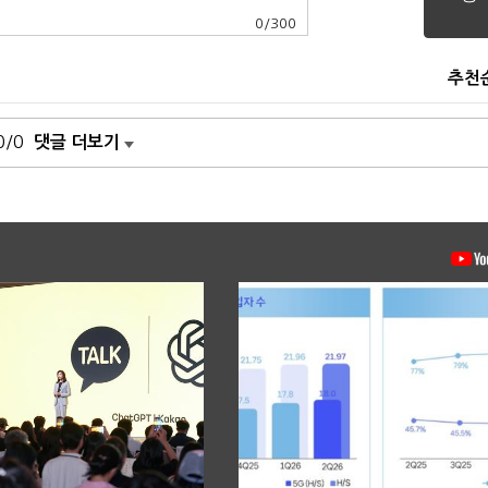
0
/
300
추천
0/0
댓글 더보기