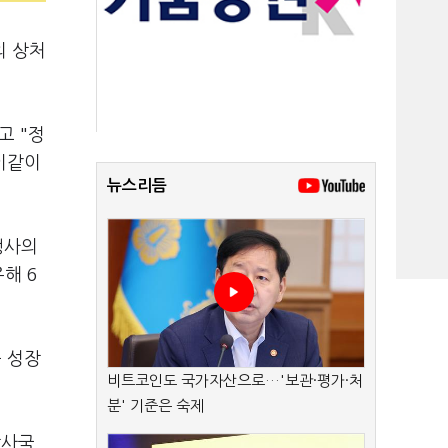
의 상처
고 "정
이같이
뉴스리듬
행사의
해 6
 성장
비트코인도 국가자산으로…'보관·평가·처
분' 기준은 숙제
당사국