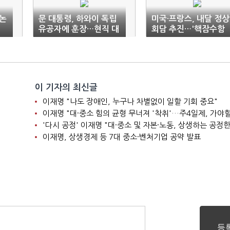
 논
문 대통령, 하와이 독립
미국·프랑스, 내달 정상
유공자에 훈장…현직 대
회담 추진…'핵잠수함
통령 첫 해외 추서
갈등' 수습될까
이 기자의 최신글
이재명 "나도 장애인, 누구나 차별없이 일할 기회 중요"
이재명 "대·중소 힘의 균형 무너져 '착취'…주4일제, 가야할
'다시 공정' 이재명 "대·중소 및 자본·노동, 상생하는 공정한
이재명, 상생경제 등 7대 중소·벤처기업 공약 발표