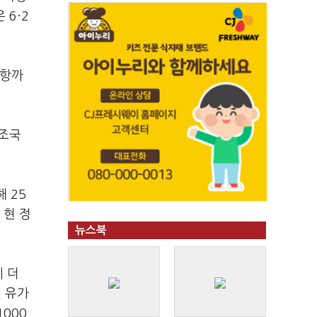
 6·2
공항까
 조국
 25
 현 정
뉴스북
에 더
 유가
000