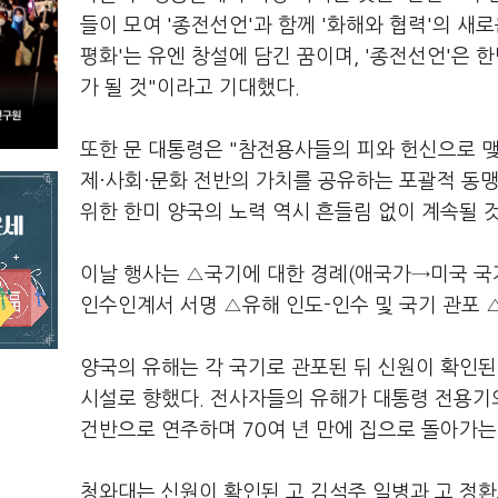
들이 모여 '종전선언'과 함께 '화해와 협력'의 새
평화'는 유엔 창설에 담긴 꿈이며, '종전선언'은
가 될 것"이라고 기대했다.
또한 문 대통령은 "참전용사들의 피와 헌신으로 맺
제·사회·문화 전반의 가치를 공유하는 포괄적 동
위한 한미 양국의 노력 역시 흔들림 없이 계속될 
이날 행사는 △국기에 대한 경례(애국가→미국 국
인수인계서 서명 △유해 인도-인수 및 국기 관포 
양국의 유해는 각 국기로 관포된 뒤 신원이 확인된
시설로 향했다. 전사자들의 유해가 대통령 전용기
건반으로 연주하며 70여 년 만에 집으로 돌아가는
청와대는 신원이 확인된 고 김석주 일병과 고 정환