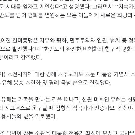
로운 시대를 열자고 제안했다"고 설명했다. 그러면서 "'지속
 한반도를 넘어 평화를 염원하는 모든 이들에게 새로운 희망과
어진 한미동맹은 자유와 평화, 민주주의와 인권, 법치 등 정
맹으로 발전했다"며 "한반도의 완전한 비핵화와 항구적 평화
것"이라고 강조했다.
가) △전사자에 대한 경례 △추모기도 △문 대통령 기념사 
△유해 봉송 △헌화 및 경례·묵념 순으로 진행됐다.
 유해는 가족을 만나는 길을 떠나고, 신원 미확인 유해는 
와 시그너스로 운구될 때 김형석 작곡가가 진중가요 '전선야
 용사들의 넋을 위로했다.
조 일병이 잠든 소관을 대통령 전용기 좌석에 모시고 국방부