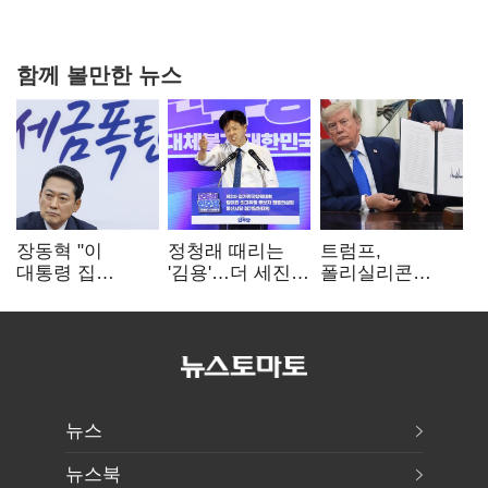
가족 지배체제 구축
함께 볼만한 뉴스
장동혁 "이
정청래 때리는
트럼프,
대통령 집
'김용'…더 세진
폴리실리콘
팔자마자 세금
'대통령 최측근'
파생상품에 15%
폭탄…'내로남불'"
입
관세…"미 산업
재건"
뉴스
뉴스북