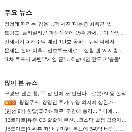
AI 수익화 관건
본궤도
주요 뉴스
정청래 때리는 '김용'…더 세진 '대통령 최측근' 입
트럼프, 폴리실리콘 파생상품에 15% 관세…"미 산업
재건"
전세사기 피해주택 매입 1만호 돌파…누적 피해자
4만278명
문제는 전대 이후…선호투표제로 뒤집힐 땐 '지지층
불복'
"1차 투표서 과반" "게임 끝"…호남대전 앞두고 '충돌'
많이 본 뉴스
구광모-젠슨 황, 두 달 만에 또 만난다…로봇·AI 등 논의
윙입푸드, 경영진 주가 부양 의지에 상한가
(민선 9기 한달)③'7조 채무' 곳간에 충격…추미애,
20년만에 '비상재정' 선언 승부수
[IB토마토]유증·CB 줄줄이 무산…코스닥 벌점 급증에
상폐 압박
[IB토마토]아워홈 떠난 구미현, 본느에 340억 베팅…