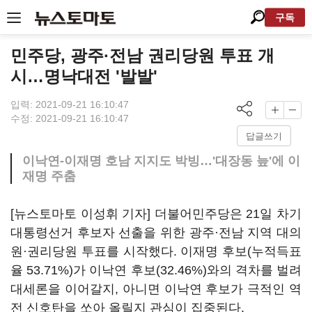
구독
민주당, 광주·전남 권리당원 투표 개
시…명낙대전 '발발'
입력: 2021-09-21 16:10:47
수정: 2021-09-21 16:10:47
답글쓰기
이낙연-이재명 호남 지지도 박빙…'대장동 늪'에 이
재명 주춤
[뉴스토마토 이성휘 기자] 더불어민주당은 21일 차기
대통령선거 후보자 선출을 위한 광주·전남 지역 대의
원·권리당원 투표를 시작했다. 이재명 후보(누적득표
율 53.71%)가 이낙연 후보(32.46%)와의 격차를 벌려
대세론을 이어갈지, 아니면 이낙연 후보가 극적인 역
전 신호탄을 쏘아 올릴지 관심이 집중된다.