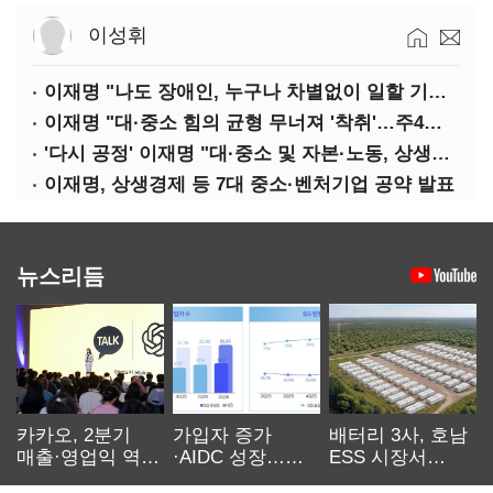
이성휘
이재명 "나도 장애인, 누구나 차별없이 일할 기회 중요"
이재명 "대·중소 힘의 균형 무너져 '착취'…주4일제, 가야할 길"
'다시 공정' 이재명 "대·중소 및 자본·노동, 상생하는 공정한 성장"
이재명, 상생경제 등 7대 중소·벤처기업 공약 발표
뉴스리듬
카카오, 2분기
가입자 증가
배터리 3사, 호남
매출·영업익 역대
·AIDC 성장…
ESS 시장서
최대…에이전트
SKT 2분기 성장
‘격돌’