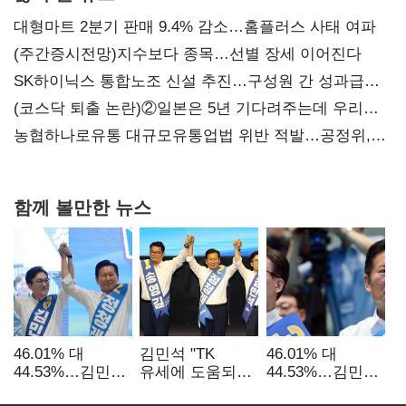
대형마트 2분기 판매 9.4% 감소…홈플러스 사태 여파
(주간증시전망)지수보다 종목…선별 장세 이어진다
SK하이닉스 통합노조 신설 추진…구성원 간 성과급
불만 확산
(코스닥 퇴출 논란)②일본은 5년 기다려주는데 우리는
당장 퇴출?…시간만으론 부족한 코스닥 구하기
농협하나로유통 대규모유통업법 위반 적발…공정위,
과징금 4억6200만원 부과
함께 볼만한 뉴스
46.01% 대
김민석 "TK
46.01% 대
44.53%…김민석·
유세에 도움되는
44.53%…김민석·
정청래
당대표"…정청래
정청래