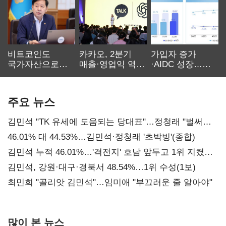
비트코인도
카카오, 2분기
가입자 증가
국가자산으로…'
매출·영업익 역대
·AIDC 성장…
보관·평가·처분'
최대…에이전트
SKT 2분기 성장
기준은 숙제
AI 수익화 관건
본궤도
주요 뉴스
김민석 "TK 유세에 도움되는 당대표"…정청래 "벌써
대표된 양 당직 배분"
46.01% 대 44.53%…김민석·정청래 '초박빙'(종합)
김민석 누적 46.01%…'격전지' 호남 앞두고 1위 지켰다
(2보)
김민석, 강원·대구·경북서 48.54%…1위 수성(1보)
최민희 "골리앗 김민석"…임미애 "부끄러운 줄 알아야"
많이 본 뉴스