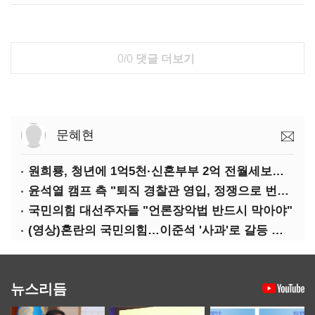
0/0
댓글 더보기
문혜현
원희룡, 청년에 1억5천·신혼부부 2억 전월세보증금 대출 공약
윤석열 캠프 측 "퇴직 경찰관 영입, 정쟁으로 번져…사죄"
국민의힘 대선주자들 "언론장악법 반드시 막아야"
(영상)혼란의 국민의힘…이준석 '사과'로 갈등 수습하나
뉴스리듬