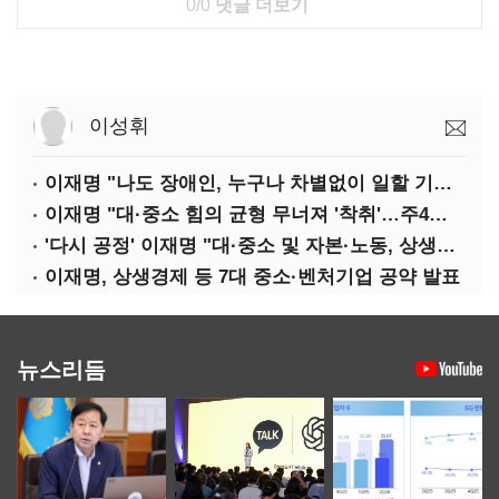
0/0
댓글 더보기
이성휘
이재명 "나도 장애인, 누구나 차별없이 일할 기회 중요"
이재명 "대·중소 힘의 균형 무너져 '착취'…주4일제, 가야할 길"
'다시 공정' 이재명 "대·중소 및 자본·노동, 상생하는 공정한 성장"
이재명, 상생경제 등 7대 중소·벤처기업 공약 발표
뉴스리듬