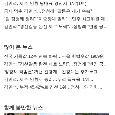
0.86%p(2보)
김민석, 제주·인천 당대표 경선서 '1위'(1보)
공세 멈춘 김민석…정청래 "갈등은 제가 수습"
"팀 정청래 정리" "이중잣대 말라"…민주 최고위원 계파
다툼 격화
김민석 "경선갈등 완전 제로 노력"…정청래 "반명 공세
사과부터"
많이 본 뉴스
전국 기름값 12주 연속 하락…서울 휘발윳값 1909원
김민석 "경선갈등 완전 제로 노력"…정청래 "반명 공세
사과부터"
'정청래 책임론' 꺼낸 친명계…친청계는 추가투표
때리기
김민석, 제주·인천서 승리…누적 득표율 '1위
탈환'(종합)
김민석, 누적 45.42%로 경선 1위…정청래와 격차
0.86%p(2보)
함께 볼만한 뉴스