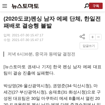
구독
(2020도쿄)펜싱 남자 에페 단체, 한일전
패배로 결승행 불발
입력: 2021-07-30 15:47:17
수정: 2021-07-30 15:47:17
답글쓰기
저녁 6시30분, 중국과 동메달 결정전
[뉴스토마토 권새나 기자] 한국 펜싱 남자 에페 대표
팀이 결승 진출에 실패했다.
박상영(26·울산광역시청), 권영준(34·익산시청), 마
세건(27·부산광역시청), 송재호(31·화성시청)으로 구
성된 대표팀은 30일 마쿠하리 메세 B홀에서 열린 20
20 도쿄올림픽 펜싱 남자 에페 단체 준결승전에서 일