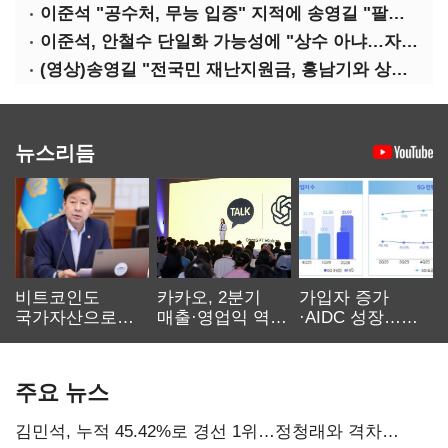
이준석 "공수처, 무능 입증" 지적에 송영길 "팔다리 자른 게 국민의힘"
이준석, 안철수 단일화 가능성에 "상수 아냐…자의식 과잉"
(영상)송영길 "전국민 재난지원금, 홍남기와 상의·이재명 뜻 존중"
뉴스리듬
비트코인도
카카오, 2분기
가입자 증가
국가자산으로…'
매출·영업익 역대
·AIDC 성장…
보관·평가·처분'
최대…에이전트
SKT 2분기 성장
기준은 숙제
AI 수익화 관건
본궤도
주요 뉴스
김민석, 누적 45.42%로 경선 1위…정청래와 격차