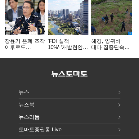
장윤기 은폐·조작
'FDI 실적
해경, 양귀비·
이후로도
10%'·'개발현안
대마 집중단속…
정보유출·
산적'…
4개월 동안
내부비위…경찰
인천경제청장
249명 검거
신뢰는 어디에
구원투수 찾기
뉴스
뉴스북
뉴스리듬
토마토증권통 Live