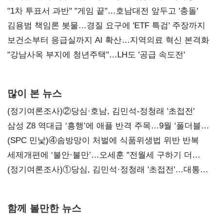
불복'
"1차 투표서 과반" "게임 끝"…호남대전 앞두고 '충돌'
김용범 책임론 봇물…경질 요구에 'ETF 특검' 주장까지
보건소부터 응급실까지 AI 확산…지역의료 혁신 본격화
"강남사옥 부지에 청년주택"…LH도 '공급 속도전'
많이 본 뉴스
(정기여론조사)②당심·호남, 김민석-정청래 '초접전'
삼성 Z8 역대급 ‘흥행’에 애플 반격 주목…9월 ‘폴더블
대전’
(SPC 민낯)④솜방망이 처벌에 식품위생법 위반 반복
세제개편에 ‘불안·불만’…오세훈 "전월세 구하기 더
힘들어질 것"
(정기여론조사)①당심, 김민석·정청래 '초접전'…대통령
지지도 '50% 아래로'(종합)
함께 볼만한 뉴스