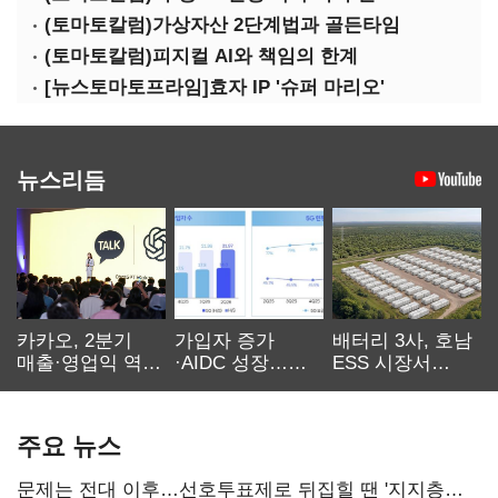
(토마토칼럼)가상자산 2단계법과 골든타임
(토마토칼럼)피지컬 AI와 책임의 한계
[뉴스토마토프라임]효자 IP '슈퍼 마리오'
뉴스리듬
카카오, 2분기
가입자 증가
배터리 3사, 호남
매출·영업익 역대
·AIDC 성장…
ESS 시장서
최대…에이전트
SKT 2분기 성장
‘격돌’
AI 수익화 관건
본궤도
주요 뉴스
문제는 전대 이후…선호투표제로 뒤집힐 땐 '지지층