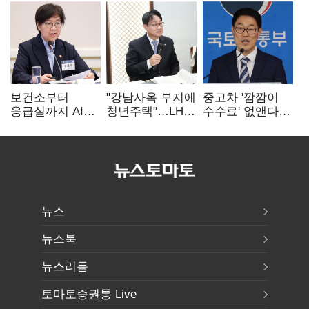
보건소부터
"강남사옥 부지에
중고차 '깜깜이
응급실까지 AI
청년주택"…LH도
수수료' 없앤다…
확산…지역의료
'공급 속도전'
7일 내 중대하자
혁신 본격화
생기면 환불
뉴스
뉴스북
뉴스리듬
토마토증권통 Live