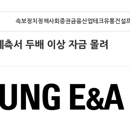
속보
정치
정책
사회
증권
금융
산업
테크
유통
건설
예측서 두배 이상 자금 몰려