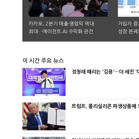
카카오, 2분기 매출·영업익 역대
가입자 증가
최대…에이전트 AI 수익화 관건
성장 본궤
이 시간 주요 뉴스
정청래 때리는 '김용'…더 세진 '
트럼프, 폴리실리콘 파생상품에 1