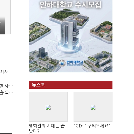
작
(인터뷰)위정현 게임학회장 "엔씨, 가족경영 벗어나 세대교체해야"
뉴스북
이상헌 의원 "확률형 아이템 시행령 TF에 게이머 의견 대변할 사람 없어"
(인터뷰)이경일 솔트룩스 대표 "플루닛 필두로 400억 연매출 목표"
영화관의 시대는 끝
"CD로 구워오세요"
났다?