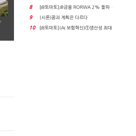
누적 피해자 4만2...
8
[IB토마토]JB금융 RORWA 2% 돌파…
실적 견인은 은행 ...
9
(시론)꿈과 계획은 다르다
’
10
[IB토마토](AI 보험혁신)①생산성 최대
80% 개선…현실...