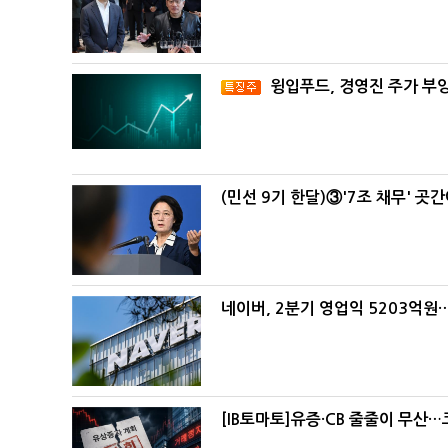
윙입푸드, 경영진 주가 부
(민선 9기 한달)③'7조 채무' 곳
네이버, 2분기 영업익 5203억원
[IB토마토]유증·CB 줄줄이 무산