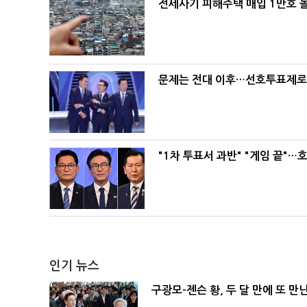
전세사기 피해주택 매입 1만호 
문제는 전대 이후…선호투표제로 
"1차 투표서 과반" "게임 끝"…
인기 뉴스
구광모-젠슨 황, 두 달 만에 또 만