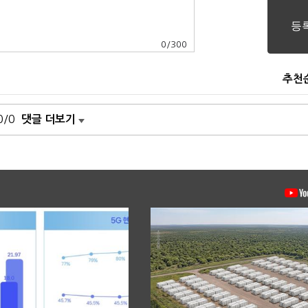
0
/
300
추천
0/0
댓글 더보기