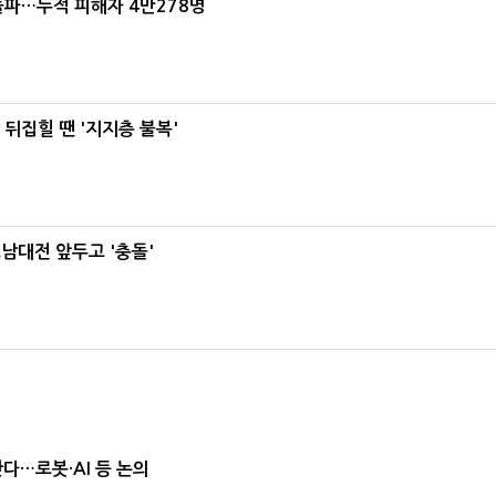
돌파…누적 피해자 4만278명
뒤집힐 땐 '지지층 불복'
호남대전 앞두고 '충돌'
난다…로봇·AI 등 논의