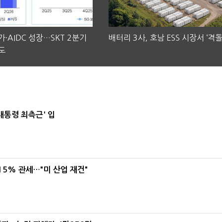
·AIDC 성장…SKT 2분기
배터리 3사, 호남 ESS 시장서 ‘격돌
도
대통령 최측근' 입
5% 관세…"미 산업 재건"