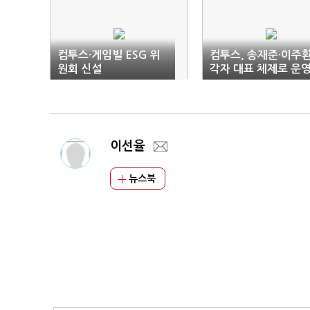
컴투스·게임빌 ESG 위
컴투스, 송재준·이주
원회 신설
각자 대표 체제로 운
이선율
뉴스북