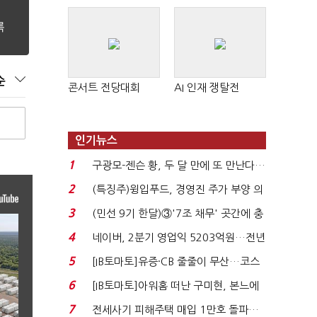
순
콘서트 전당대회
AI 인재 쟁탈전
인기뉴스
1
구광모-젠슨 황, 두 달 만에 또 만난다…
로봇·AI 등 논...
2
(특징주)윙입푸드, 경영진 주가 부양 의
지에 상한가...
3
(민선 9기 한달)③'7조 채무' 곳간에 충
격…추미애, 20년...
4
네이버, 2분기 영업익 5203억원…전년
비 0.2% 감소...
5
[IB토마토]유증·CB 줄줄이 무산…코스
닥 벌점 급증에 ...
6
[IB토마토]아워홈 떠난 구미현, 본느에
340억 베팅…가...
7
전세사기 피해주택 매입 1만호 돌파…