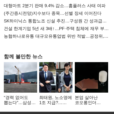
대형마트 2분기 판매 9.4% 감소…홈플러스 사태 여파
(주간증시전망)지수보다 종목…선별 장세 이어진다
SK하이닉스 통합노조 신설 추진…구성원 간 성과급
불만 확산
건설 한계기업 5년 새 3배↑…PF·주택 침체에 재무 부담
확대
농협하나로유통 대규모유통업법 위반 적발…공정위,
과징금 4억6200만원 부과
함께 볼만한 뉴스
“경력 없어도
최태원, 노소영에
본업 살아난
뽑는다”…삼성
1조 지급?…
코오롱인더
·TSMC, 미
재상고 여부 주목
·HS효성…AI·
반도체 인재
배터리 소재로