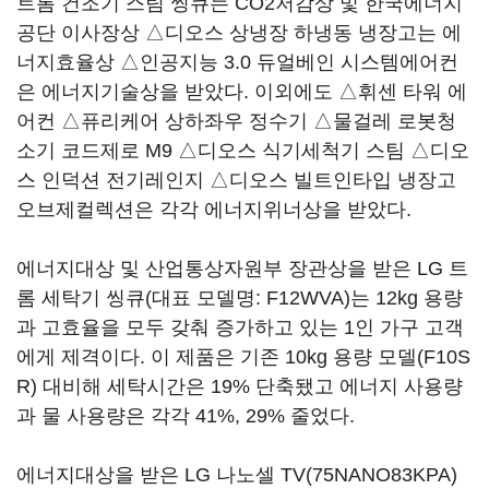
트롬 건조기 스팀 씽큐는 CO2저감상 및 한국에너지
공단 이사장상 △디오스 상냉장 하냉동 냉장고는 에
너지효율상 △인공지능 3.0 듀얼베인 시스템에어컨
은 에너지기술상을 받았다. 이외에도 △휘센 타워 에
어컨 △퓨리케어 상하좌우 정수기 △물걸레 로봇청
소기 코드제로 M9 △디오스 식기세척기 스팀 △디오
스 인덕션 전기레인지 △디오스 빌트인타입 냉장고
오브제컬렉션은 각각 에너지위너상을 받았다.
에너지대상 및 산업통상자원부 장관상을 받은 LG 트
롬 세탁기 씽큐(대표 모델명: F12WVA)는 12kg 용량
과 고효율을 모두 갖춰 증가하고 있는 1인 가구 고객
에게 제격이다. 이 제품은 기존 10kg 용량 모델(F10S
R) 대비해 세탁시간은 19% 단축됐고 에너지 사용량
과 물 사용량은 각각 41%, 29% 줄었다.
에너지대상을 받은 LG 나노셀 TV(75NANO83KPA)