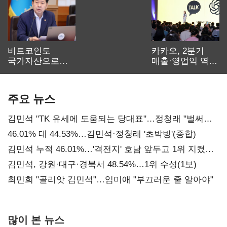
비트코인도
카카오, 2분기
국가자산으로…'
매출·영업익 역대
보관·평가·처분'
최대…에이전트
기준은 숙제
AI 수익화 관건
주요 뉴스
김민석 "TK 유세에 도움되는 당대표"…정청래 "벌써
대표된 양 당직 배분"
46.01% 대 44.53%…김민석·정청래 '초박빙'(종합)
김민석 누적 46.01%…'격전지' 호남 앞두고 1위 지켰다
(2보)
김민석, 강원·대구·경북서 48.54%…1위 수성(1보)
최민희 "골리앗 김민석"…임미애 "부끄러운 줄 알아야"
많이 본 뉴스