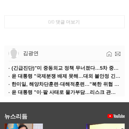
0/0
댓글 더보기
김광연
(긴급진단)"미 중동외교 정책 무너졌다…5차 중동전 가능성은 낮아"
윤 대통령 "국제분쟁 배제 못해…대외 불안정 긴밀대응"
한미일, 해양차단훈련·대해적훈련…"북한 위협 억제"
윤 대통령 "이·팔 사태로 물가부담…리스크 관리 만전 기해야"
뉴스리듬