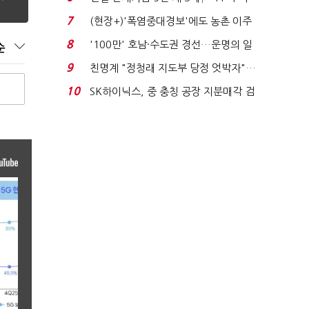
침체에 재무 ...
7
(현장+)'폭염중대경보'에도 농촌 이주
노동자는 강행군…'야...
8
'100만' 호남·수도권 경선…운명의 일
순
주일
9
친명계 "정청래 지도부 당정 엇박자"…
친청계 "신천지 오...
10
SK하이닉스, 중 충칭 공장 지분매각 검
토?…“확정된 바...