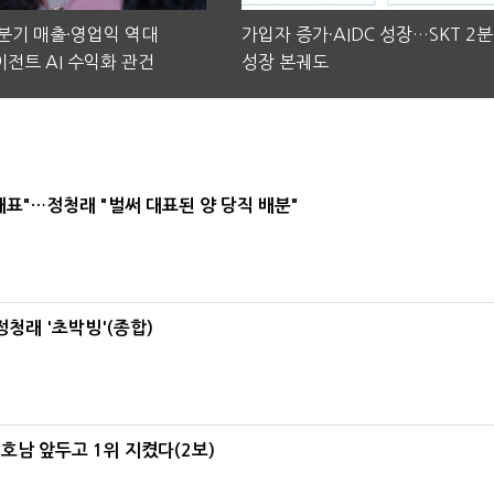
2분기 매출·영업익 역대
가입자 증가·AIDC 성장…SKT 2
전트 AI 수익화 관건
성장 본궤도
대표"…정청래 "벌써 대표된 양 당직 배분"
정청래 '초박빙'(종합)
 호남 앞두고 1위 지켰다(2보)