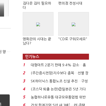
집다운 집이 필요하
편의점 전성시대
다
해
영화관의 시대는 끝
"CD로 구워오세요"
났다?
김민석 "TK 유세에 도움되는 당대표"…정청래 "벌써 대표된 양 당직 배분"
인기뉴스
1
대형마트 2분기 판매 9.4% 감소…홈
플러스 사태 여파...
2
(주간증시전망)지수보다 종목…선별 장
세 이어진다...
3
SK하이닉스 통합노조 신설 추진…구성
원 간 성과급 불...
4
(코스닥 퇴출 논란)②일본은 5년 기다
려주는데 우리는 ...
5
농협하나로유통 대규모유통업법 위반
적발…공정위, 과...
6
건설 한계기업 5년 새 3배↑…PF·주택