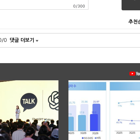
0
/
300
추천
0/0
댓글 더보기