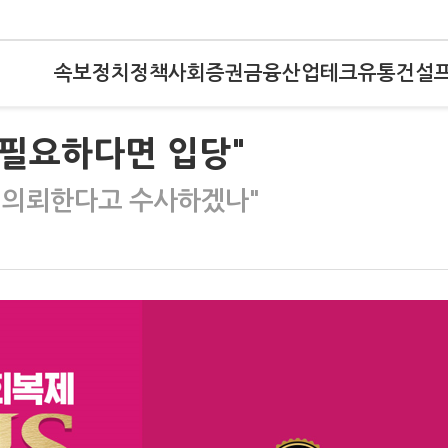
속보
정치
정책
사회
증권
금융
산업
테크
유통
건설
 필요하다면 입당"
사 의뢰한다고 수사하겠나"