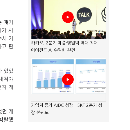
는 얘기
다가 사
수사 기
카카오, 2분기 매출·영업익 역대 최대…
다고 판
에이전트 AI 수익화 관건
가 있었
 내쳐야
건지 개
가입자 증가·AIDC 성장…SKT 2분기 성
었던 게
장 본궤도
 박탈했