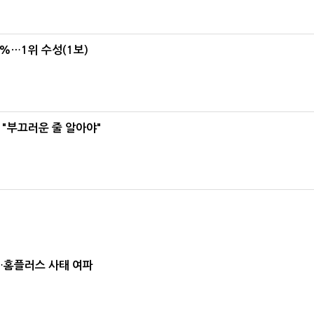
4%…1위 수성(1보)
 "부끄러운 줄 알아야"
소…홈플러스 사태 여파