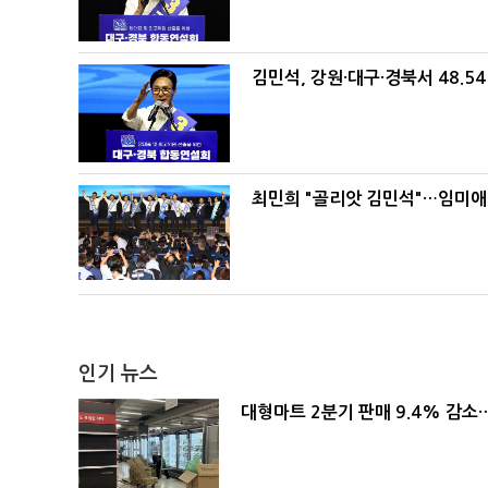
김민석, 강원·대구·경북서 48.5
최민희 "골리앗 김민석"…임미애
인기 뉴스
대형마트 2분기 판매 9.4% 감