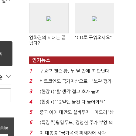
(노영희의 뉴스인사이다)김용남 "박근혜 메시지, '정권교체 필요성' 강조할 듯"
영화관의 시대는 끝
"CD로 구워오세요"
났다?
인기뉴스
1
구광모-젠슨 황, 두 달 만에 또 만난다…
순
로봇·AI 등 논...
2
비트코인도 국가자산으로…'보관·평가·
처분' 기준은 ...
3
(현장+)"팔 생각 접고 호가 높여
요"…'덜 똘똘한 한 채' 20...
4
(현장+)"12일엔 물건 다 들어와요"…
빈 매대 채우며 문 연 ...
5
중국 이어 대만도 설비투자…메모리 ‘삼
국전쟁’
6
(특징주)윙입푸드, 경영진 주가 부양 의
지에 상한가...
7
이 대통령 "국가폭력 피해자에 사과…