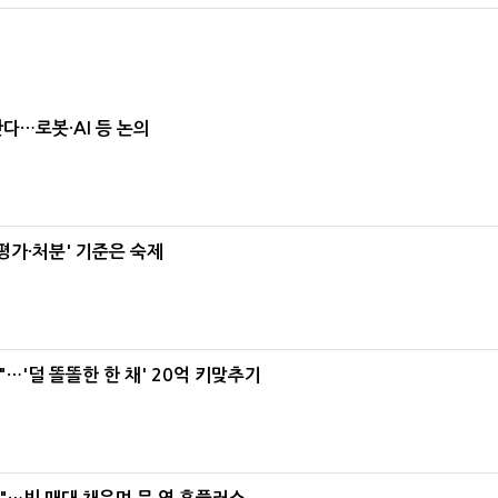
난다…로봇·AI 등 논의
가·처분' 기준은 숙제
"…'덜 똘똘한 한 채' 20억 키맞추기