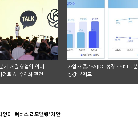
2분기 매출·영업익 역대
가입자 증가·AIDC 성장…SKT 2
전트 AI 수익화 관건
성장 본궤도
데없이 '폐버스 리모델링' 제안