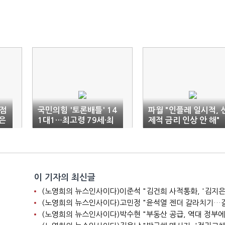
 점
국민의힘 '토론배틀' 14
파월 "인플레 일시적, 
은
1대1…최고령 79세·최
제적 금리 인상 안 해"
연소 18세
이 기자의 최신글