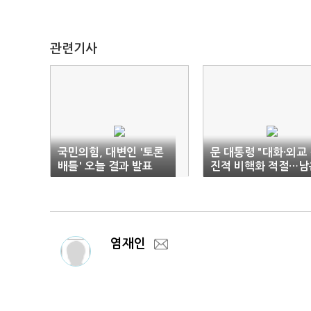
관련기사
국민의힘, 대변인 '토론
문 대통령 "대화·외교
배틀' 오늘 결과 발표
진적 비핵화 적절…남
임기 역할 다할 것"(종
합)
염재인