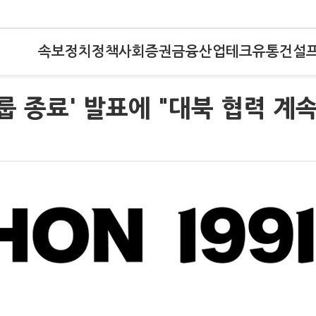
속보
정치
정책
사회
증권
금융
산업
테크
유통
건설
룹 종료' 발표에 "대북 협력 계속