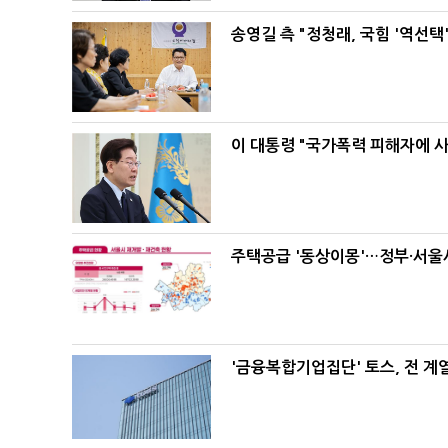
송영길 측 "정청래, 국힘 '역선
이 대통령 "국가폭력 피해자에 
주택공급 '동상이몽'…정부·서울시
'금융복합기업집단' 토스, 전 