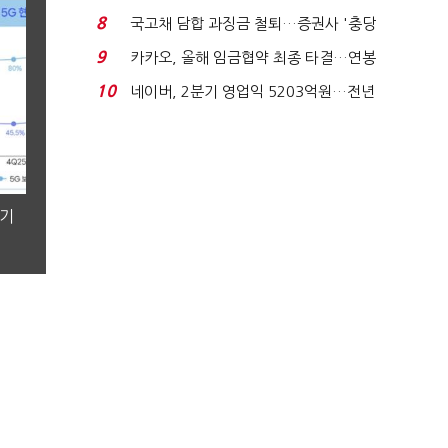
적극적 조사로 진...
8
국고채 담합 과징금 철퇴…증권사 '충당
금 폭탄' 우려...
9
카카오, 올해 임금협약 최종 타결…연봉
6.3% 인상·격려...
10
네이버, 2분기 영업익 5203억원…전년
비 0.2% 감소...
분기