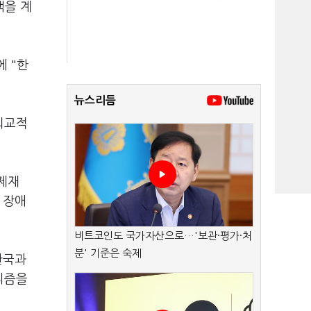
책을 계
 "한
뉴스리듬
외교적
제재
 장애
비트코인도 국가자산으로…'보관·평가·처
분' 기준은 숙제
한국과
니즘을