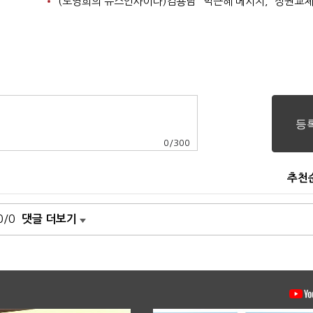
0
/
300
추천
0/0
댓글 더보기