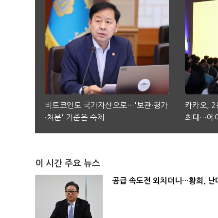
비트코인도 국가자산으로…'보관·평가
카카오, 
·처분' 기준은 숙제
최대…에이
이 시간 주요 뉴스
공급 속도전 외치더니…황희, 난