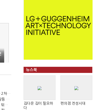
선
뉴스북
(노영희의 뉴스인사이다)이준석 "김건희 사적통화, '김지은 2차 가해' 성립 안 돼"
(노영희의 뉴스인사이다)고민정 "윤석열 젠더 갈라치기…갈등 불씨가 지지율 자양분"
집다운 집이 필요하
편의점 전성시대
(노영희의 뉴스인사이다)박수현 "부동산 공급, 역대 정부에 뒤지지 않아"
다