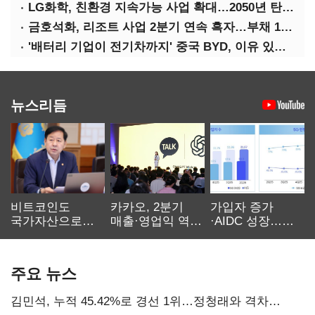
LG화학, 친환경 지속가능 사업 확대…2050년 탄소중립 달성
금호석화, 리조트 사업 2분기 연속 흑자…부채 170%↓
'배터리 기업이 전기차까지' 중국 BYD, 이유 있는 선전
뉴스리듬
비트코인도
카카오, 2분기
가입자 증가
국가자산으로…'
매출·영업익 역대
·AIDC 성장…
보관·평가·처분'
최대…에이전트
SKT 2분기 성장
기준은 숙제
AI 수익화 관건
본궤도
주요 뉴스
김민석, 누적 45.42%로 경선 1위…정청래와 격차