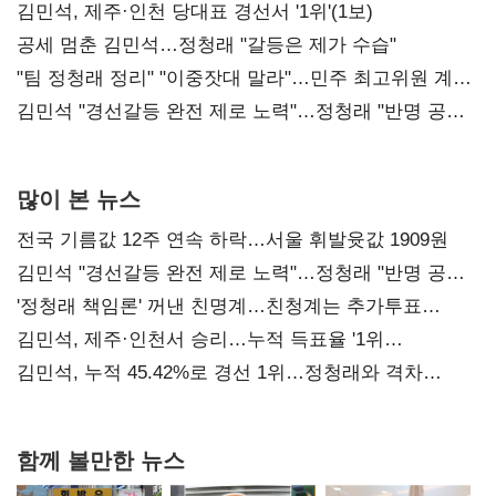
0.86%p(2보)
김민석, 제주·인천 당대표 경선서 '1위'(1보)
공세 멈춘 김민석…정청래 "갈등은 제가 수습"
"팀 정청래 정리" "이중잣대 말라"…민주 최고위원 계파
다툼 격화
김민석 "경선갈등 완전 제로 노력"…정청래 "반명 공세
사과부터"
많이 본 뉴스
전국 기름값 12주 연속 하락…서울 휘발윳값 1909원
김민석 "경선갈등 완전 제로 노력"…정청래 "반명 공세
사과부터"
'정청래 책임론' 꺼낸 친명계…친청계는 추가투표
때리기
김민석, 제주·인천서 승리…누적 득표율 '1위
탈환'(종합)
김민석, 누적 45.42%로 경선 1위…정청래와 격차
0.86%p(2보)
함께 볼만한 뉴스