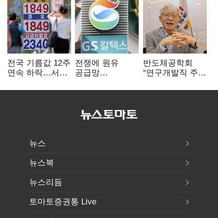
전국 기름값 12주
전쟁에 원유
반도체공학회
연속 하락…서울
공급망
“연구개발직 주
휘발윳값 1909원
흔들리자…K-
52시간제
정유, 에너지안보
개선해야”
핵심으로 재부상
뉴스
뉴스북
뉴스리듬
토마토증권통 Live