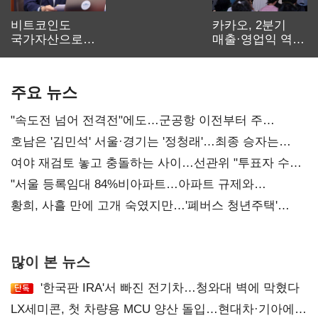
비트코인도
카카오, 2분기
국가자산으로…'
매출·영업익 역대
보관·평가·처분'
최대…에이전트
기준은 숙제
AI 수익화 관건
주요 뉴스
"속도전 넘어 전격전"에도…군공항 이전부터 주
52시간까지 '뇌관'
호남은 '김민석' 서울·경기는 '정청래'…최종 승자는
'안갯속'
여야 재검토 놓고 충돌하는 사이…선관위 "투표자 수
오차 당연"
"서울 등록임대 84%비아파트…아파트 규제와
달리해야"
황희, 사흘 만에 고개 숙였지만…'폐버스 청년주택'
후폭풍
많이 본 뉴스
'한국판 IRA'서 빠진 전기차…청와대 벽에 막혔다
LX세미콘, 첫 차량용 MCU 양산 돌입…현대차·기아에