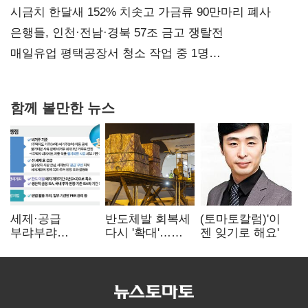
공급
시금치 한달새 152% 치솟고 가금류 90만마리 폐사
은행들, 인천·전남·경북 57조 금고 쟁탈전
매일유업 평택공장서 청소 작업 중 1명
사망…"안전관리체계 재점검"
함께 볼만한 뉴스
세제·공급
반도체발 회복세
(토마토칼럼)'이
부랴부랴
다시 '확대'…
젠 잊기로 해요'
재검토…'구윤철·
제조업 생산
김윤덕' 책임론
5.8% 반등