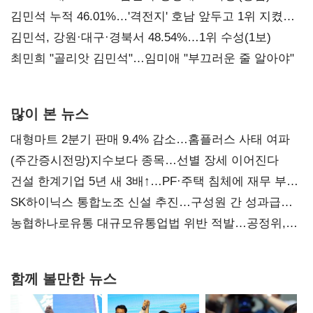
김민석 누적 46.01%…'격전지' 호남 앞두고 1위 지켰다
(2보)
김민석, 강원·대구·경북서 48.54%…1위 수성(1보)
최민희 "골리앗 김민석"…임미애 "부끄러운 줄 알아야"
많이 본 뉴스
대형마트 2분기 판매 9.4% 감소…홈플러스 사태 여파
(주간증시전망)지수보다 종목…선별 장세 이어진다
건설 한계기업 5년 새 3배↑…PF·주택 침체에 재무 부담
확대
SK하이닉스 통합노조 신설 추진…구성원 간 성과급
불만 확산
농협하나로유통 대규모유통업법 위반 적발…공정위,
과징금 4억6200만원 부과
함께 볼만한 뉴스