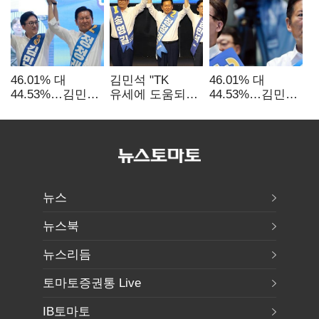
46.01% 대
김민석 "TK
46.01% 대
44.53%…김민석·
유세에 도움되는
44.53%…김민석·
정청래
당대표"…정청래
정청래
'초박빙'(종합
"벌써 대표된 양
'초박빙'(종합)
2보)
당직 배분"
뉴스
뉴스북
뉴스리듬
토마토증권통 Live
IB토마토