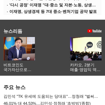
'다시 공정' 이재명 "대·중소 및 자본·노동, 상생하는 공정한 성장"
이재명, 상생경제 등 7대 중소·벤처기업 공약 발표
뉴스리듬
비트코인도
카카오, 2분기
국가자산으로…'
매출·영업익 역대
보관·평가·처분'
최대…에이전트
기준은 숙제
AI 수익화 관건
주요 뉴스
김민석 "TK 유세에 도움되는 당대표"…정청래 "벌써
대표된 양 당직 배분"
46.01% 대 44.53%…김민석·정청래 '초박빙'(종합)