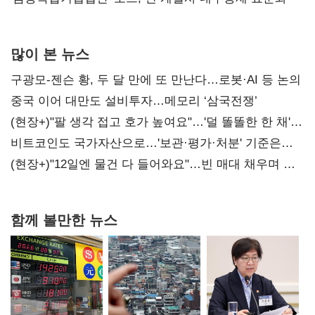
많이 본 뉴스
구광모-젠슨 황, 두 달 만에 또 만난다…로봇·AI 등 논의
중국 이어 대만도 설비투자…메모리 ‘삼국전쟁’
(현장+)"팔 생각 접고 호가 높여요"…'덜 똘똘한 한 채'
20억 키맞추기
비트코인도 국가자산으로…'보관·평가·처분' 기준은
숙제
(현장+)"12일엔 물건 다 들어와요"…빈 매대 채우며 문
연 홈플러스
함께 볼만한 뉴스