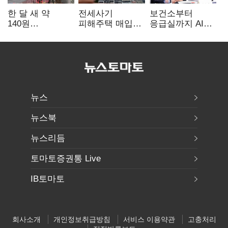
한 달 새 약
전세사기
보건소부터
140원
피해주택 매입
응급실까지 AI
급락…'역대급
1만호 돌파…
확산…지역의료
엔저'에 원화
누적 피해자
혁신 본격화
변곡점
4만278명
뉴스
뉴스북
뉴스리듬
토마토증권통 Live
IB토마토
회사소개
개인정보취급방침
서비스 이용약관
고충처리