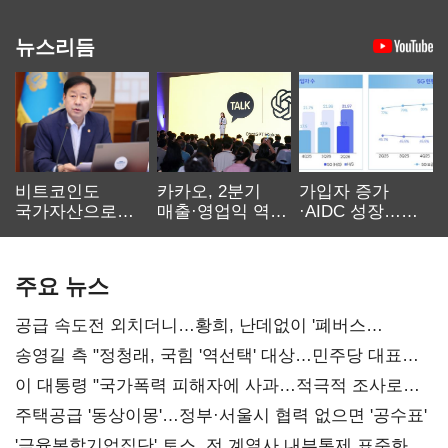
뉴스리듬
비트코인도
카카오, 2분기
가입자 증가
국가자산으로…'
매출·영업익 역대
·AIDC 성장…
보관·평가·처분'
최대…에이전트
SKT 2분기 성장
기준은 숙제
AI 수익화 관건
본궤도
주요 뉴스
공급 속도전 외치더니…황희, 난데없이 '폐버스
리모델링' 제안
송영길 측 "정청래, 국힘 '역선택' 대상…민주당 대표로
총선 지휘 못해"
이 대통령 "국가폭력 피해자에 사과…적극적 조사로
진실 밝혀야"
주택공급 '동상이몽'…정부·서울시 협력 없으면 '공수표'
'금융복합기업집단' 토스, 전 계열사 내부통제 표준화