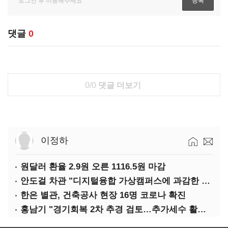
댓글
0
0/0
댓글 더보기
이정하
원달러 환율 2.9원 오른 1116.5원 마감
안도걸 차관 "디지털융합 가상캠퍼스에 과감한 인센티브 부여"
한은 별관, 건축공사 현장 16명 코로나 확진
홍남기 "경기회복 2차 추경 검토…추가세수 활용할 것"(종합)