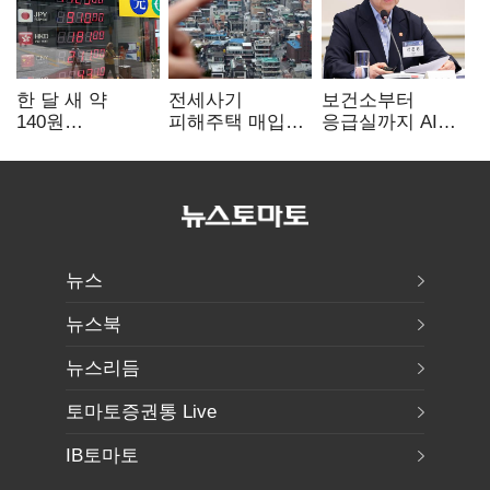
한 달 새 약
전세사기
보건소부터
140원
피해주택 매입
응급실까지 AI
급락…'역대급
1만호 돌파…
확산…지역의료
엔저'에 원화
누적 피해자
혁신 본격화
변곡점
4만278명
뉴스
뉴스북
뉴스리듬
토마토증권통 Live
IB토마토