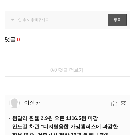
댓글
0
0/0
댓글 더보기
이정하
원달러 환율 2.9원 오른 1116.5원 마감
안도걸 차관 "디지털융합 가상캠퍼스에 과감한 인센티브 부여"