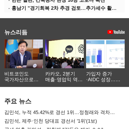
한은 별관, 건축공사 현장 16명 코로나 확진
홍남기 "경기회복 2차 추경 검토…추가세수 활용할 것"(종합)
뉴스리듬
비트코인도
카카오, 2분기
가입자 증가
국가자산으로…'
매출·영업익 역대
·AIDC 성장…
보관·평가·처분'
최대…에이전트
SKT 2분기 성장
기준은 숙제
AI 수익화 관건
본궤도
주요 뉴스
김민석, 누적 45.42%로 경선 1위…정청래와 격차
0.86%p(2보)
김민석, 제주·인천 당대표 경선서 '1위'(1보)