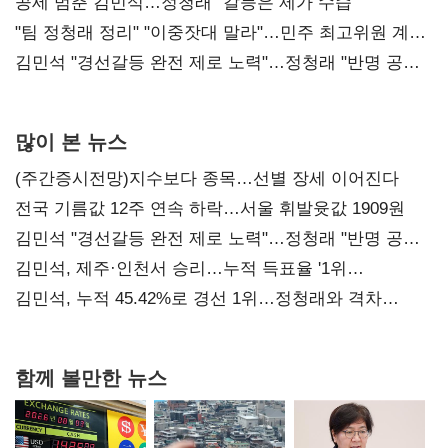
공세 멈춘 김민석…정청래 "갈등은 제가 수습"
"팀 정청래 정리" "이중잣대 말라"…민주 최고위원 계파
다툼 격화
김민석 "경선갈등 완전 제로 노력"…정청래 "반명 공세
사과부터"
많이 본 뉴스
(주간증시전망)지수보다 종목…선별 장세 이어진다
전국 기름값 12주 연속 하락…서울 휘발윳값 1909원
김민석 "경선갈등 완전 제로 노력"…정청래 "반명 공세
사과부터"
김민석, 제주·인천서 승리…누적 득표율 '1위
탈환'(종합)
김민석, 누적 45.42%로 경선 1위…정청래와 격차
0.86%p(2보)
함께 볼만한 뉴스