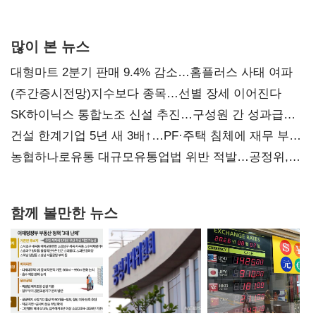
많이 본 뉴스
대형마트 2분기 판매 9.4% 감소…홈플러스 사태 여파
(주간증시전망)지수보다 종목…선별 장세 이어진다
SK하이닉스 통합노조 신설 추진…구성원 간 성과급
불만 확산
건설 한계기업 5년 새 3배↑…PF·주택 침체에 재무 부담
확대
농협하나로유통 대규모유통업법 위반 적발…공정위,
과징금 4억6200만원 부과
함께 볼만한 뉴스