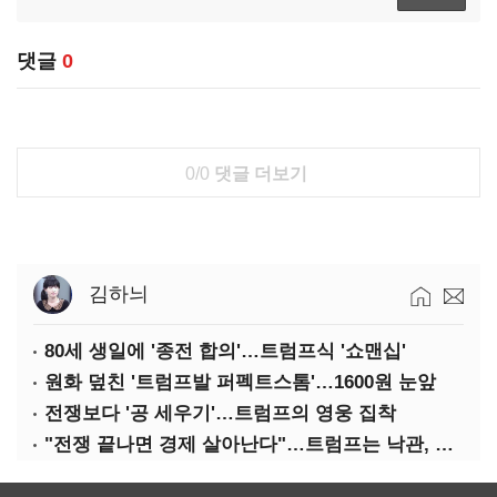
댓글
0
0/0
댓글 더보기
김하늬
80세 생일에 '종전 합의'…트럼프식 '쇼맨십'
원화 덮친 '트럼프발 퍼펙트스톰'…1600원 눈앞
전쟁보다 '공 세우기'…트럼프의 영웅 집착
"전쟁 끝나면 경제 살아난다"…트럼프는 낙관, 미국인은 싸늘