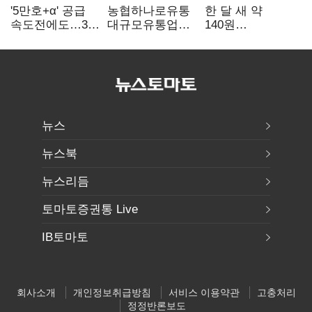
'5만호+α' 공급
농협하나로유통
한 달 새 약
속도전에도…3대
대규모유통업법
140원
난제 '첩첩산중'
위반 적발…
급락…'역대급
공정위, 과징금
엔저'에 원화
4억6200만원
변곡점
부과
뉴스
뉴스북
뉴스리듬
토마토증권통 Live
IB토마토
회사소개
개인정보취급방침
서비스 이용약관
고충처리
정정반론보도