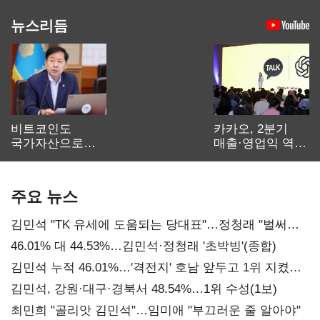
뉴스리듬
비트코인도
카카오, 2분기
국가자산으로…'
매출·영업익 역대
보관·평가·처분'
최대…에이전트
기준은 숙제
AI 수익화 관건
주요 뉴스
김민석 "TK 유세에 도움되는 당대표"…정청래 "벌써
대표된 양 당직 배분"
46.01% 대 44.53%…김민석·정청래 '초박빙'(종합)
김민석 누적 46.01%…'격전지' 호남 앞두고 1위 지켰다
(2보)
김민석, 강원·대구·경북서 48.54%…1위 수성(1보)
최민희 "골리앗 김민석"…임미애 "부끄러운 줄 알아야"