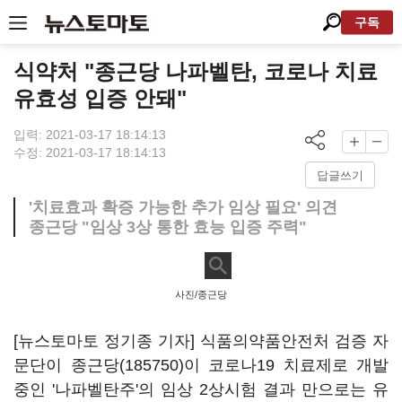
구독
식약처 "종근당 나파벨탄, 코로나 치료
유효성 입증 안돼"
입력: 2021-03-17 18:14:13
수정: 2021-03-17 18:14:13
답글쓰기
'치료효과 확증 가능한 추가 임상 필요' 의견
종근당 "임상 3상 통한 효능 입증 주력"
사진/종근당
[뉴스토마토 정기종 기자] 식품의약품안전처 검증 자
문단이
종근당(185750)
이 코로나19 치료제로 개발
중인 '나파벨탄주'의 임상 2상시험 결과 만으로는 유