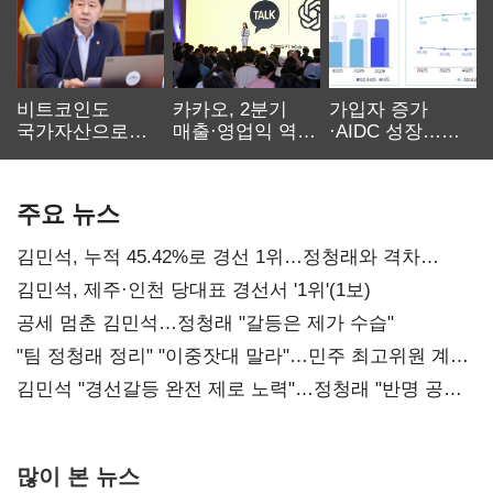
비트코인도
카카오, 2분기
가입자 증가
국가자산으로…'
매출·영업익 역대
·AIDC 성장…
보관·평가·처분'
최대…에이전트
SKT 2분기 성장
기준은 숙제
AI 수익화 관건
본궤도
주요 뉴스
김민석, 누적 45.42%로 경선 1위…정청래와 격차
0.86%p(2보)
김민석, 제주·인천 당대표 경선서 '1위'(1보)
공세 멈춘 김민석…정청래 "갈등은 제가 수습"
"팀 정청래 정리" "이중잣대 말라"…민주 최고위원 계파
다툼 격화
김민석 "경선갈등 완전 제로 노력"…정청래 "반명 공세
사과부터"
많이 본 뉴스