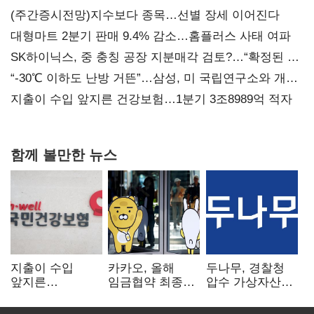
(주간증시전망)지수보다 종목…선별 장세 이어진다
대형마트 2분기 판매 9.4% 감소…홈플러스 사태 여파
SK하이닉스, 중 충칭 공장 지분매각 검토?…“확정된 바
없어”
“-30℃ 이하도 난방 거뜬”…삼성, 미 국립연구소와 개발
협력
지출이 수입 앞지른 건강보험…1분기 3조8989억 적자
함께 볼만한 뉴스
지출이 수입
카카오, 올해
두나무, 경찰청
앞지른
임금협약 최종
압수 가상자산
건강보험…1분기
타결…연봉 6.3%
보관 맡는다…
3조8989억 적자
인상·격려금
커스터디 사업