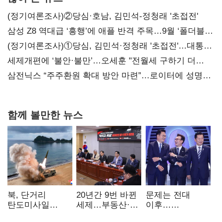
(정기여론조사)②당심·호남, 김민석-정청래 '초접전'
삼성 Z8 역대급 ‘흥행’에 애플 반격 주목…9월 ‘폴더블
대전’
(정기여론조사)①당심, 김민석·정청래 '초접전'…대통령
지지도 '50% 아래로'(종합)
세제개편에 ‘불안·불만’…오세훈 "전월세 구하기 더
힘들어질 것"
삼전닉스 “주주환원 확대 방안 마련”…로이터에 성명
보내
함께 볼만한 뉴스
북, 단거리
20년간 9번 바뀐
문제는 전대
탄도미사일
세제…부동산·
이후…
발사…안보실
상속세만
선호투표제로