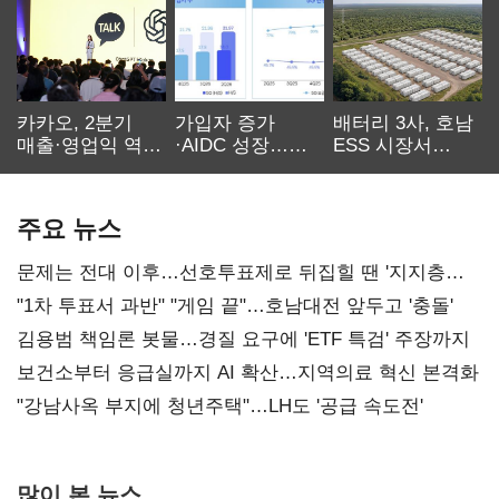
카카오, 2분기
가입자 증가
배터리 3사, 호남
매출·영업익 역대
·AIDC 성장…
ESS 시장서
최대…에이전트
SKT 2분기 성장
‘격돌’
AI 수익화 관건
본궤도
주요 뉴스
문제는 전대 이후…선호투표제로 뒤집힐 땐 '지지층
불복'
"1차 투표서 과반" "게임 끝"…호남대전 앞두고 '충돌'
김용범 책임론 봇물…경질 요구에 'ETF 특검' 주장까지
보건소부터 응급실까지 AI 확산…지역의료 혁신 본격화
"강남사옥 부지에 청년주택"…LH도 '공급 속도전'
많이 본 뉴스