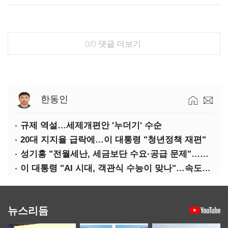
0/0
댓글 더보기
한동인
규제 역설…세제개편안 '누더기' 수순
20대 지지율 급락에…이 대통령 "청년정책 재편"
성기홍 "전월세난, 세금보단 수요·공급 문제"…닥공 시사
이 대통령 "AI 시대, 객관식 수능이 맞나"…속도전 '경계'
뉴스리듬