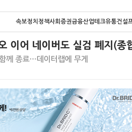
속보
정치
정책
사회
증권
금융
산업
테크
유통
건설
오 이어 네이버도 실검 폐지(종합
 함께 종료…데이터랩에 무게