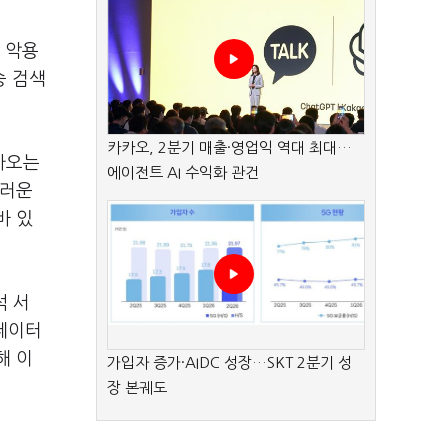
 악용
승 검색
카카오, 2분기 매출·영업익 역대 최대…
카오는
에이전트 AI 수익화 관건
스러운
바 있
석 서
 데이터
해 이
가입자 증가·AIDC 성장…SKT 2분기 성
장 본궤도