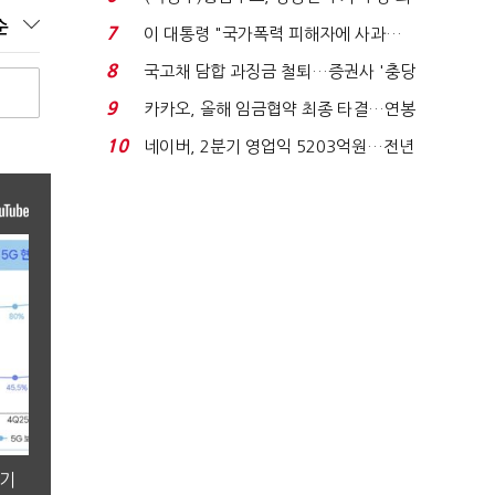
지에 상한가...
순
7
이 대통령 "국가폭력 피해자에 사과…
적극적 조사로 진...
8
국고채 담합 과징금 철퇴…증권사 '충당
금 폭탄' 우려...
9
카카오, 올해 임금협약 최종 타결…연봉
6.3% 인상·격려...
10
네이버, 2분기 영업익 5203억원…전년
비 0.2% 감소...
분기