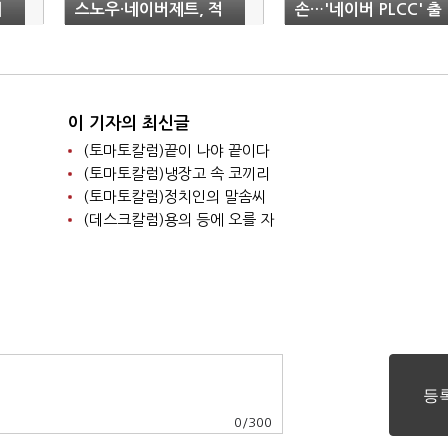
체
스노우·네이버제트, 적
손…'네이버 PLCC' 출
자탈출 요원
시
이 기자의 최신글
(토마토칼럼)끝이 나야 끝이다
(토마토칼럼)냉장고 속 코끼리
(토마토칼럼)정치인의 말솜씨
(데스크칼럼)용의 등에 오를 자
0
/
300