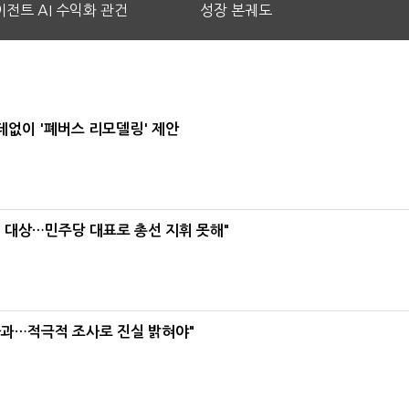
전트 AI 수익화 관건
성장 본궤도
데없이 '폐버스 리모델링' 제안
택' 대상…민주당 대표로 총선 지휘 못해"
사과…적극적 조사로 진실 밝혀야"