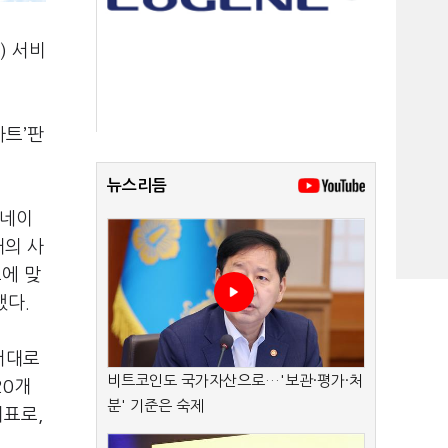
) 서비
차트’판
뉴스리듬
 네이
대의 사
에 맞
했다.
서대로
비트코인도 국가자산으로…'보관·평가·처
20개
분' 기준은 숙제
지표로,