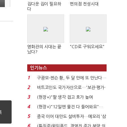
집다운 집이 필요하
편의점 전성시대
다
영화관의 시대는 끝
"CD로 구워오세요"
났다?
인기뉴스
1
구광모-젠슨 황, 두 달 만에 또 만난다…
로봇·AI 등 논...
2
비트코인도 국가자산으로…'보관·평가·
처분' 기준은 ...
3
(현장+)"팔 생각 접고 호가 높여
요"…'덜 똘똘한 한 채' 20...
4
(현장+)"12일엔 물건 다 들어와요"…
빈 매대 채우며 문 연 ...
5
중국 이어 대만도 설비투자…메모리 ‘삼
국전쟁’
6
(특징주)윙입푸드, 경영진 주가 부양 의