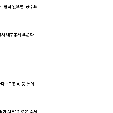
 협력 없으면 '공수표'
계열사 내부통제 표준화
난다…로봇·AI 등 논의
가·처분' 기준은 숙제