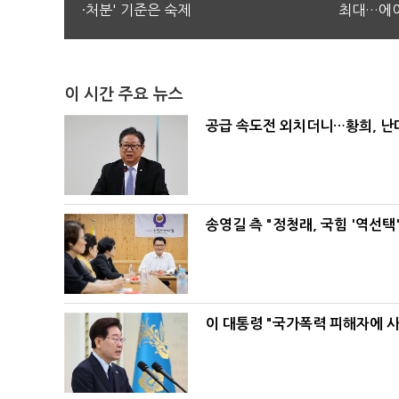
·처분' 기준은 숙제
최대…에이
이 시간 주요 뉴스
공급 속도전 외치더니…황희, 난
송영길 측 "정청래, 국힘 '역선
이 대통령 "국가폭력 피해자에 