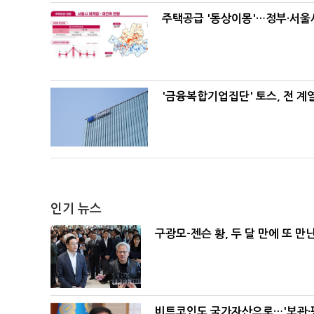
주택공급 '동상이몽'…정부·서울시
'금융복합기업집단' 토스, 전 
인기 뉴스
구광모-젠슨 황, 두 달 만에 또 만
비트코인도 국가자산으로…'보관·평