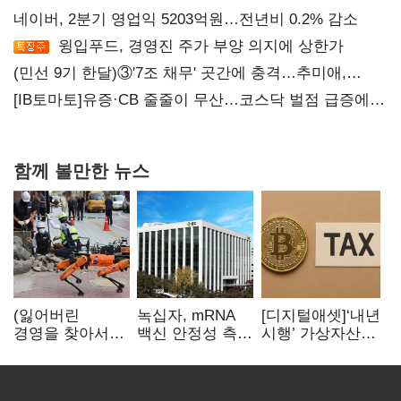
네이버, 2분기 영업익 5203억원…전년비 0.2% 감소
윙입푸드, 경영진 주가 부양 의지에 상한가
(민선 9기 한달)③'7조 채무' 곳간에 충격…추미애,
20년만에 '비상재정' 선언 승부수
[IB토마토]유증·CB 줄줄이 무산…코스닥 벌점 급증에
상폐 압박
함께 볼만한 뉴스
(잃어버린
녹십자, mRNA
[디지털애셋]‘내년
경영을 찾아서)
백신 안정성 측정
시행’ 가상자산
발베크행 열차와
기술 확보
과세, 연말 국회
속도의 환상:
문턱 넘을까
디지털 전환과