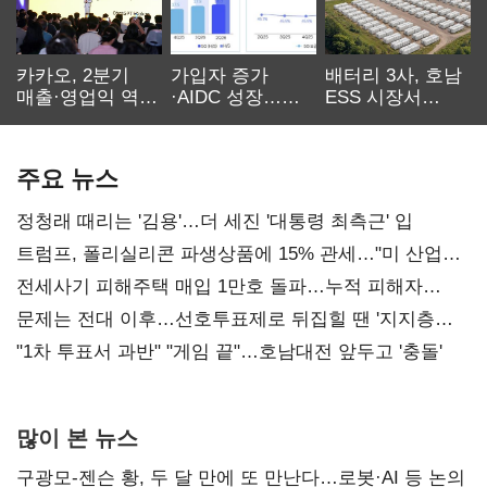
카카오, 2분기
가입자 증가
배터리 3사, 호남
매출·영업익 역대
·AIDC 성장…
ESS 시장서
최대…에이전트
SKT 2분기 성장
‘격돌’
AI 수익화 관건
본궤도
주요 뉴스
정청래 때리는 '김용'…더 세진 '대통령 최측근' 입
트럼프, 폴리실리콘 파생상품에 15% 관세…"미 산업
재건"
전세사기 피해주택 매입 1만호 돌파…누적 피해자
4만278명
문제는 전대 이후…선호투표제로 뒤집힐 땐 '지지층
불복'
"1차 투표서 과반" "게임 끝"…호남대전 앞두고 '충돌'
많이 본 뉴스
구광모-젠슨 황, 두 달 만에 또 만난다…로봇·AI 등 논의