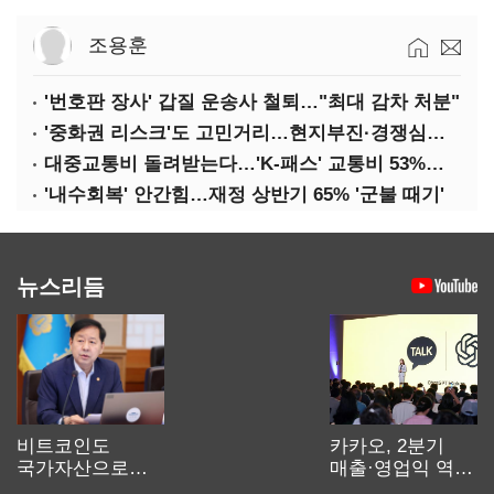
조용훈
'번호판 장사' 갑질 운송사 철퇴…"최대 감차 처분"
'중화권 리스크'도 고민거리…현지부진·경쟁심화·양안냉각
대중교통비 돌려받는다…'K-패스' 교통비 53%까지 환급
'내수회복' 안간힘…재정 상반기 65% '군불 때기'
뉴스리듬
비트코인도
카카오, 2분기
국가자산으로…'
매출·영업익 역대
보관·평가·처분'
최대…에이전트