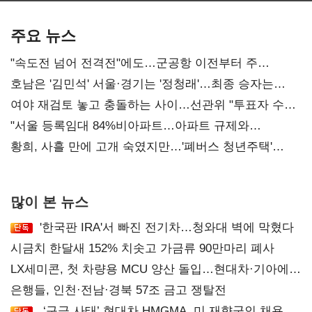
기준은 숙제
AI 수익화 관건
주요 뉴스
"속도전 넘어 전격전"에도…군공항 이전부터 주
52시간까지 '뇌관'
호남은 '김민석' 서울·경기는 '정청래'…최종 승자는
'안갯속'
여야 재검토 놓고 충돌하는 사이…선관위 "투표자 수
오차 당연"
"서울 등록임대 84%비아파트…아파트 규제와
달리해야"
황희, 사흘 만에 고개 숙였지만…'폐버스 청년주택'
후폭풍
많이 본 뉴스
'한국판 IRA'서 빠진 전기차…청와대 벽에 막혔다
시금치 한달새 152% 치솟고 가금류 90만마리 폐사
LX세미콘, 첫 차량용 MCU 양산 돌입…현대차·기아에
공급
은행들, 인천·전남·경북 57조 금고 쟁탈전
‘구금 사태’ 현대차 HMGMA, 미 재향군인 채용