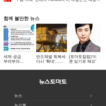
확대로 분위기 반전
함께 볼만한 뉴스
세제·공급
반도체발 회복세
(토마토칼럼)'이
부랴부랴
다시 '확대'…
젠 잊기로 해요'
재검토…'구윤철·
제조업 생산
김윤덕' 책임론
5.8% 반등
뉴스
뉴스북