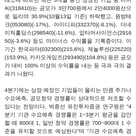
래소에 따르면 최근 3개월 동안 상장한 기업 중
비비
씨(318410)
는 공모가 3만700원에서 2만4000원선으
로 밀리며 30.9%(10월13일 기준) 하락했고,
원방테
크(053080)
(-17%),
아이디피(332370)
(-8.1%),
더네
이쳐홀딩스(298540)
(-11.6%),
압타머사이언스(2916
50)
(-3.6%) 등도 마이너스 수익률을 기록중이다. 이
기간
한국파마(032300)
(215.6%),
제놀루션(225220)
(153.9%),
카카오게임즈(293490)
(104.8%) 등은 공모
가 대비 100% 이상의 수익률을 내는 등 극과 극의 결
과가 나왔다.
4분기에는 상장 예정인 기업들이 몰리는 만큼 주가나
수요예측, 공모청약 경쟁률이 상대적으로 저조할 수
있다는 전망이다. 박종선 유진투자증권 연구원은 "4
분기 기관 수요예측 경쟁률은 1~3분기 평균을 감안
할 때 800대 1, 일반 청약 경쟁률은 700~800대 1 수
준을 유지할 것으로 예상된다"며 "기관 수요예측 경