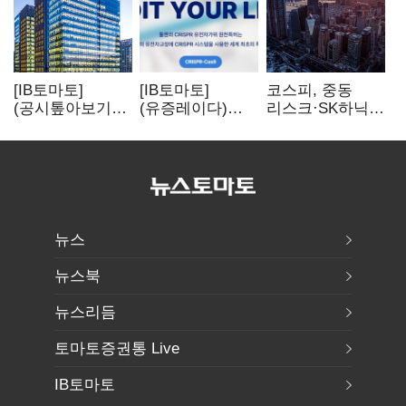
[IB토마토]
[IB토마토]
코스피, 중동
(공시톺아보기)
(유증레이다)
리스크·SK하닉
수주 공시, 왜
툴젠, 조달액
5% 급락에
바로 매출로
3분의 1 토막…
뒷걸음
잡히지 않을까
특허소송
비용부터 챙긴다
뉴스
뉴스북
뉴스리듬
토마토증권통 Live
IB토마토