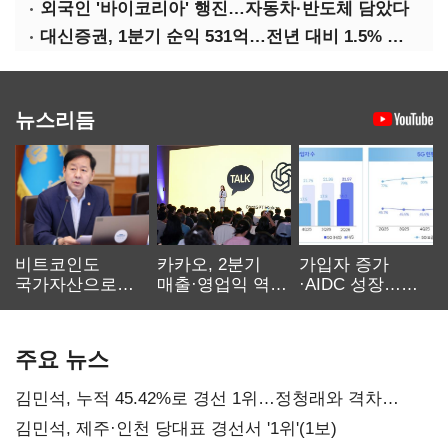
외국인 '바이코리아' 행진…자동차·반도체 담았다
대신증권, 1분기 순익 531억…전년 대비 1.5% 증가
뉴스리듬
비트코인도
카카오, 2분기
가입자 증가
국가자산으로…'
매출·영업익 역대
·AIDC 성장…
보관·평가·처분'
최대…에이전트
SKT 2분기 성장
기준은 숙제
AI 수익화 관건
본궤도
주요 뉴스
김민석, 누적 45.42%로 경선 1위…정청래와 격차
0.86%p(2보)
김민석, 제주·인천 당대표 경선서 '1위'(1보)