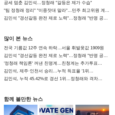
공세 멈춘 김민석…정청래 "갈등은 제가 수습"
"팀 정청래 정리" "이중잣대 말라"…민주 최고위원 계파
다툼 격화
김민석 "경선갈등 완전 제로 노력"…정청래 "반명 공세
사과부터"
많이 본 뉴스
전국 기름값 12주 연속 하락…서울 휘발윳값 1909원
김민석 "경선갈등 완전 제로 노력"…정청래 "반명 공세
사과부터"
'정청래 책임론' 꺼낸 친명계…친청계는 추가투표
때리기
김민석, 제주·인천서 승리…누적 득표율 '1위
탈환'(종합)
김민석, 누적 45.42%로 경선 1위…정청래와 격차
0.86%p(2보)
함께 볼만한 뉴스