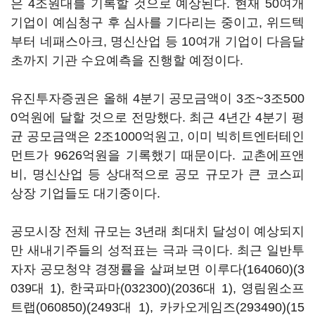
은 4조원대를 기록할 것으로 예상된다. 현재 50여개
기업이 예심청구 후 심사를 기다리는 중이고, 위드텍
부터 네패스아크, 명신산업 등 10여개 기업이 다음달
초까지 기관 수요예측을 진행할 예정이다.
유진투자증권은 올해 4분기 공모금액이 3조~3조500
0억원에 달할 것으로 전망했다. 최근 4년간 4분기 평
균 공모금액은 2조1000억원고, 이미 빅히트엔터테인
먼트가 9626억원을 기록했기 때문이다. 교촌에프앤
비, 명신산업 등 상대적으로 공모 규모가 큰 코스피
상장 기업들도 대기중이다.
공모시장 전체 규모는 3년래 최대치 달성이 예상되지
만 새내기주들의 성적표는 극과 극이다. 최근 일반투
자자 공모청약 경쟁률을 살펴보면
이루다(164060)
(3
039대 1),
한국파마(032300)
(2036대 1),
영림원소프
트랩(060850)
(2493대 1),
카카오게임즈(293490)
(15